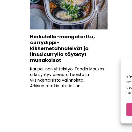
Herkutella-mangotorttu,
currydippi-
kikhernetahnaleivät ja
linssicurrylla täytetyt
munakoisot
Kaupallinen yhteistyö: Foodin Maukas
arki syntyy pienistä teoista ja
Kä
yksinkertaisista valinnoista.
Nä
Arkisemmatkin ateriat on...
tie
hal