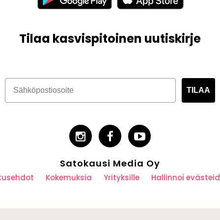
Tilaa kasvispitoinen uutiskirje
TILAA
Satokausi Media Oy
utusehdot
Kokemuksia
Yrityksille
Hallinnoi eväste