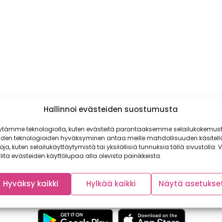
Hallinnoi evästeiden suostumusta
ytämme teknologioita, kuten evästeitä parantaaksemme selailukokemust
iden teknologioiden hyväksyminen antaa meille mahdollisuuden käsitell
toja, kuten selailukäyttäytymistä tai yksilöllisiä tunnuksia tällä sivustolla. V
lita evästeiden käyttölupaa alla olevista painikkeista.
Hyväksy kaikki
Hylkää kaikki
Näytä asetukse