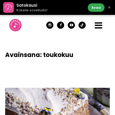
Satokausi
×
Avaa
Kokeile sovellusta!
Avainsana:
toukokuu