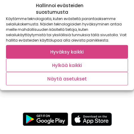
Hallinnoi evästeiden
suostumusta
Käytämme teknologioita, kuten evästeitä parantaaksemme
selailukokemusta. Näiden teknologioiden hyväksyminen antaa
meille mahdollisuuden käsitellä tietoja, kuten
selailukäyttäytymistä tai yksilöllisiä tunnuksia tällä sivustolla. Voit
hallita evästeiden käyttölupaa alla olevista painikkeista.
Hyväksy kaikki
Helpot nokkos-teeleivät ovat valmiita
puolessa tunnissa
Hylkää kaikki
Tiesitkö, että nokkonen on erittäin ravinteikas villiyrtti?
Sipaise teeleipien päälle haluamaasi marmeladia ja nauti....
Näytä asetukset