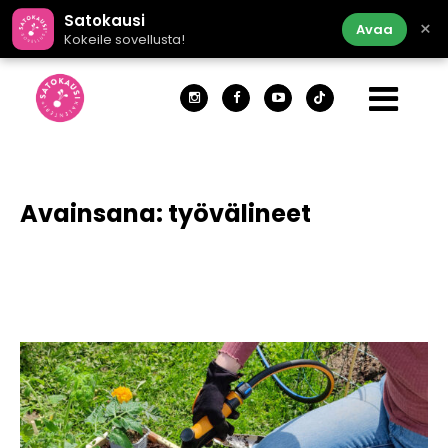
Satokausi
×
Avaa
Kokeile sovellusta!
Avainsana:
työvälineet