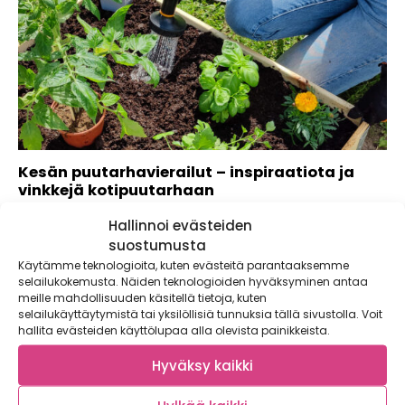
Kesän puutarhavierailut – inspiraatiota ja
vinkkejä kotipuutarhaan
Kulunut kasvukausi vei meidät kolmeen erilaiseen
Hallinnoi evästeiden
puutarhaan, joissa pääsimme yhdessä oppimaan uutta ja...
suostumusta
Käytämme teknologioita, kuten evästeitä parantaaksemme
selailukokemusta. Näiden teknologioiden hyväksyminen antaa
meille mahdollisuuden käsitellä tietoja, kuten
selailukäyttäytymistä tai yksilöllisiä tunnuksia tällä sivustolla. Voit
hallita evästeiden käyttölupaa alla olevista painikkeista.
Hyväksy kaikki