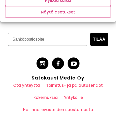
Hylkää kaikki
Tilaa kasvispitoinen uutiskirje
Näytä asetukset
TILAA
Satokausi Media Oy
Ota yhteyttä
Toimitus- ja palautusehdot
Kokemuksia
Yrityksille
Hallinnoi evästeiden suostumusta