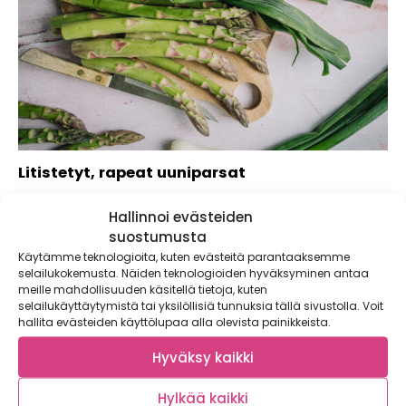
Litistetyt, rapeat uuniparsat
Parsareseptejä ei voi koskaan olla liikaa! Tässä ihanassa
Hallinnoi evästeiden
parsareseptissä parsat paistetaan rapeaksi uunissa. Tätä...
suostumusta
Käytämme teknologioita, kuten evästeitä parantaaksemme
selailukokemusta. Näiden teknologioiden hyväksyminen antaa
meille mahdollisuuden käsitellä tietoja, kuten
selailukäyttäytymistä tai yksilöllisiä tunnuksia tällä sivustolla. Voit
hallita evästeiden käyttölupaa alla olevista painikkeista.
Hyväksy kaikki
Hylkää kaikki