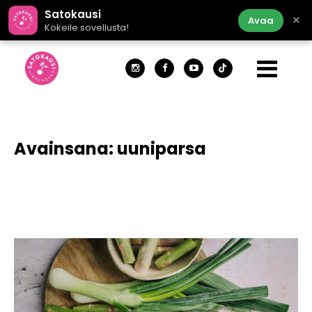
Satokausi
×
Avaa
Kokeile sovellusta!
Avainsana:
uuniparsa