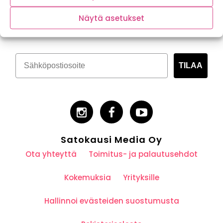
Tilaa kasvispitoinen uutiskirje
Näytä asetukset
TILAA
Satokausi Media Oy
Ota yhteyttä
Toimitus- ja palautusehdot
Kokemuksia
Yrityksille
Hallinnoi evästeiden suostumusta