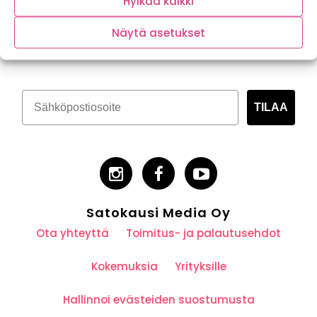
Hylkää kaikki
Tilaa kasvispitoinen uutiskirje
Näytä asetukset
TILAA
Satokausi Media Oy
Ota yhteyttä
Toimitus- ja palautusehdot
Kokemuksia
Yrityksille
Hallinnoi evästeiden suostumusta