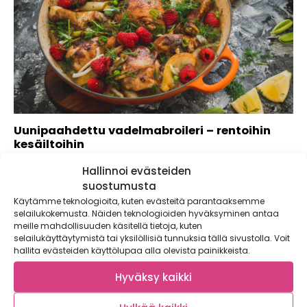
Uunipaahdettu vadelmabroileri – rentoihin
kesäiltoihin
Oletko syönyt vadelmaa vielä suolaisen ruoan kanssa? Jos
Hallinnoi evästeiden
et, niin tee se viimeistään nyt!...
suostumusta
Käytämme teknologioita, kuten evästeitä parantaaksemme
selailukokemusta. Näiden teknologioiden hyväksyminen antaa
meille mahdollisuuden käsitellä tietoja, kuten
selailukäyttäytymistä tai yksilöllisiä tunnuksia tällä sivustolla. Voit
hallita evästeiden käyttölupaa alla olevista painikkeista.
Hyväksy kaikki