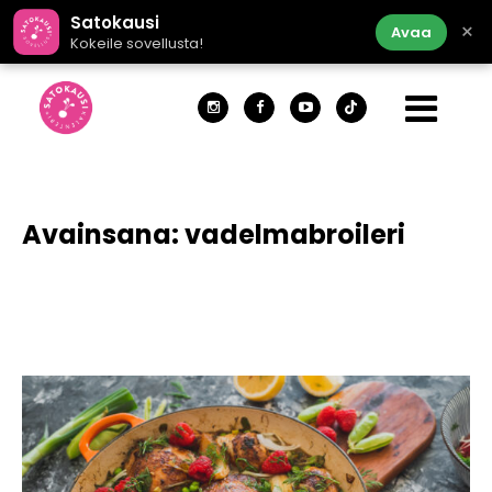
Satokausi
×
Avaa
Kokeile sovellusta!
Avainsana:
vadelmabroileri