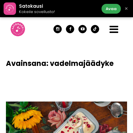
Satokausi
×
Avaa
Kokeile sovellusta!
Avainsana:
vadelmajäädyke