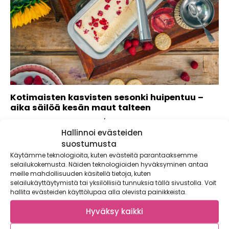
Kotimaisten kasvisten sesonki huipentuu –
aika säilöä kesän maut talteen
Kaupallinen yhteistyö MTK / Voimaa Kasviksista Kotimaisten
Hallinnoi evästeiden
kasvisten sesonki on parhaimmillaan elo-lokakuussa.
Esimerkiksi...
suostumusta
Käytämme teknologioita, kuten evästeitä parantaaksemme
selailukokemusta. Näiden teknologioiden hyväksyminen antaa
meille mahdollisuuden käsitellä tietoja, kuten
selailukäyttäytymistä tai yksilöllisiä tunnuksia tällä sivustolla. Voit
hallita evästeiden käyttölupaa alla olevista painikkeista.
Hyväksy kaikki