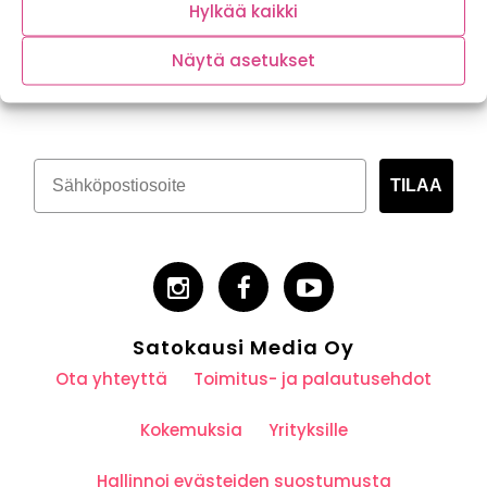
Hylkää kaikki
Näytä asetukset
Tilaa kasvispitoinen uutiskirje
TILAA
Satokausi Media Oy
Ota yhteyttä
Toimitus- ja palautusehdot
Kokemuksia
Yrityksille
Hallinnoi evästeiden suostumusta