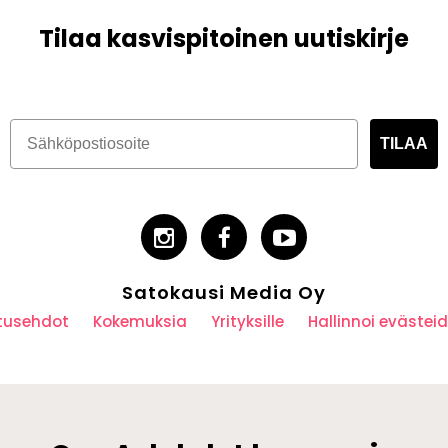
Tilaa kasvispitoinen uutiskirje
TILAA
Satokausi Media Oy
utusehdot
Kokemuksia
Yrityksille
Hallinnoi eväste