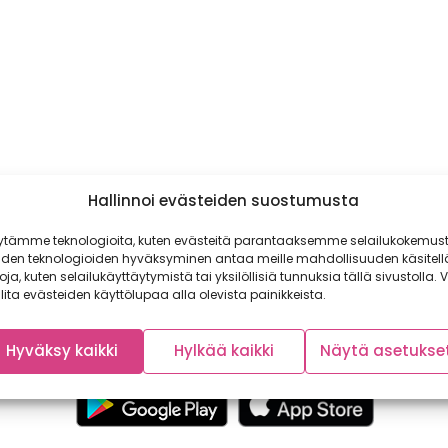
Hallinnoi evästeiden suostumusta
ytämme teknologioita, kuten evästeitä parantaaksemme selailukokemust
iden teknologioiden hyväksyminen antaa meille mahdollisuuden käsitell
toja, kuten selailukäyttäytymistä tai yksilöllisiä tunnuksia tällä sivustolla. V
lita evästeiden käyttölupaa alla olevista painikkeista.
Hyväksy kaikki
Hylkää kaikki
Näytä asetukse