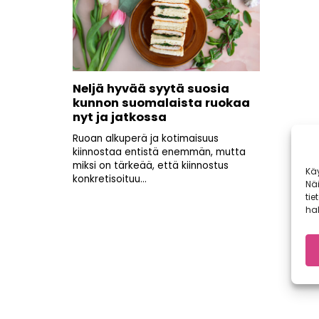
Neljä hyvää syytä suosia
kunnon suomalaista ruokaa
nyt ja jatkossa
Ruoan alkuperä ja kotimaisuus
kiinnostaa entistä enemmän, mutta
miksi on tärkeää, että kiinnostus
Kä
konkretisoituu...
Nä
tie
hal