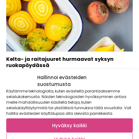
Kelta- ja raitajuuret hurmaavat syksyn
ruokapöydässä
Syksy on juuresten juhlaa! Kaunis ruska tekee tuloaan ja
Hallinnoi evästeiden
kotimaisten juuresten satoa kerätään vähintään...
suostumusta
Käytämme teknologioita, kuten evästeitä parantaaksemme
selailukokemusta. Näiden teknologioiden hyväksyminen antaa
meille mahdollisuuden käsitellä tietoja, kuten
selailukäyttäytymistä tai yksilöllisiä tunnuksia tällä sivustolla. Voit
hallita evästeiden käyttölupaa alla olevista painikkeista.
Hyväksy kaikki