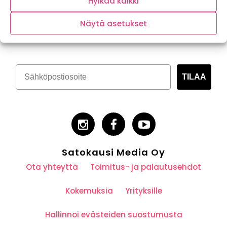
Hylkää kaikki
Tilaa kasvispitoinen uutiskirje
Näytä asetukset
TILAA
Satokausi Media Oy
Ota yhteyttä
Toimitus- ja palautusehdot
Kokemuksia
Yrityksille
Hallinnoi evästeiden suostumusta