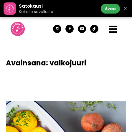
Satokausi
×
Avaa
Kokeile sovellusta!
Avainsana:
valkojuuri