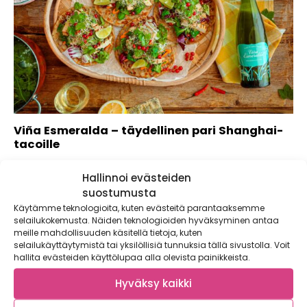
Viña Esmeralda – täydellinen pari Shanghai-
tacoille
Loppukesän lämpimät illat houkuttelevat nauttimaan
Hallinnoi evästeiden
pitkistä illallisista ystävien kesken. Lasiin kaadetaan kylmää
Viña...
suostumusta
Käytämme teknologioita, kuten evästeitä parantaaksemme
selailukokemusta. Näiden teknologioiden hyväksyminen antaa
meille mahdollisuuden käsitellä tietoja, kuten
selailukäyttäytymistä tai yksilöllisiä tunnuksia tällä sivustolla. Voit
hallita evästeiden käyttölupaa alla olevista painikkeista.
Hyväksy kaikki