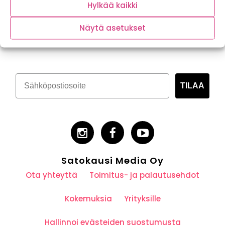
Hylkää kaikki
Näytä asetukset
Tilaa kasvispitoinen uutiskirje
TILAA
Satokausi Media Oy
Ota yhteyttä
Toimitus- ja palautusehdot
Kokemuksia
Yrityksille
Hallinnoi evästeiden suostumusta