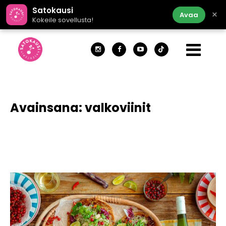
Satokausi
×
Avaa
Kokeile sovellusta!
Avainsana:
valkoviinit