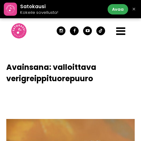
Satokausi
×
Avaa
Kokeile sovellusta!
Avainsana:
valloittava
verigreippituorepuuro