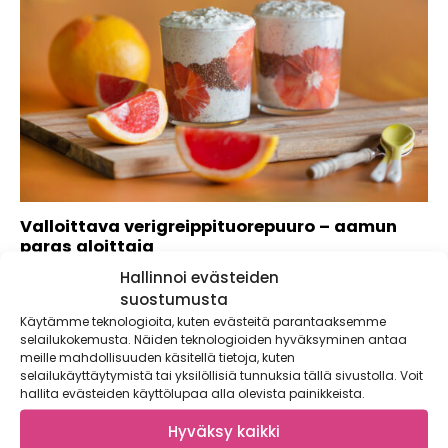
Valloittava verigreippituorepuuro – aamun
paras aloittaja
Hallinnoi evästeiden
Sitruksista verigreippi on huhtikuussa sesongissa – valmista
siitä kirpeänmakeaa tuorepuuroa. Valloittava
suostumusta
verigreippituorepuuro on aamun...
Käytämme teknologioita, kuten evästeitä parantaaksemme
selailukokemusta. Näiden teknologioiden hyväksyminen antaa
meille mahdollisuuden käsitellä tietoja, kuten
selailukäyttäytymistä tai yksilöllisiä tunnuksia tällä sivustolla. Voit
hallita evästeiden käyttölupaa alla olevista painikkeista.
Hyväksy kaikki