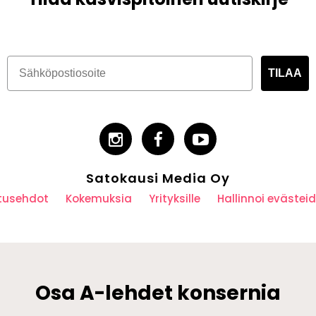
TILAA
Satokausi Media Oy
utusehdot
Kokemuksia
Yrityksille
Hallinnoi eväste
Osa A-lehdet konsernia