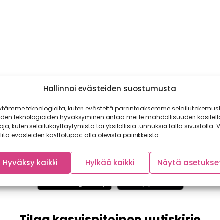
Hallinnoi evästeiden suostumusta
ytämme teknologioita, kuten evästeitä parantaaksemme selailukokemust
iden teknologioiden hyväksyminen antaa meille mahdollisuuden käsitell
toja, kuten selailukäyttäytymistä tai yksilöllisiä tunnuksia tällä sivustolla. V
lita evästeiden käyttölupaa alla olevista painikkeista.
Hyväksy kaikki
Hylkää kaikki
Näytä asetukse
Tilaa kasvispitoinen uutiskirje