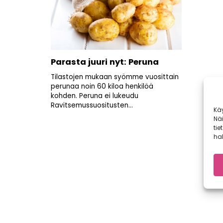
Parasta juuri nyt: Peruna
Tilastojen mukaan syömme vuosittain
perunaa noin 60 kiloa henkilöä
kohden. Peruna ei lukeudu
Ravitsemussuositusten...
Kä
Nä
tie
hal