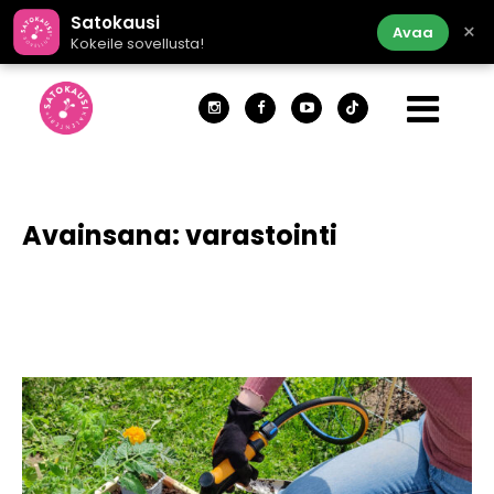
Satokausi
×
Avaa
Kokeile sovellusta!
Avainsana:
varastointi