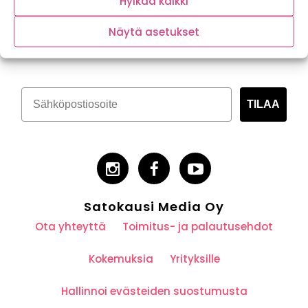
Hylkää kaikki
Tilaa kasvispitoinen uutiskirje
Näytä asetukset
TILAA
Satokausi Media Oy
Ota yhteyttä
Toimitus- ja palautusehdot
Kokemuksia
Yrityksille
Hallinnoi evästeiden suostumusta