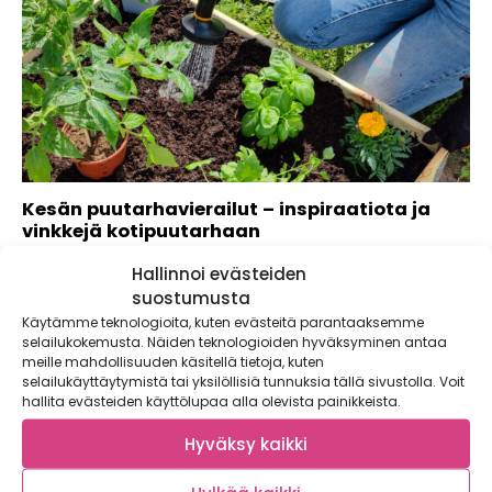
Kesän puutarhavierailut – inspiraatiota ja
vinkkejä kotipuutarhaan
Kulunut kasvukausi vei meidät kolmeen erilaiseen
Hallinnoi evästeiden
puutarhaan, joissa pääsimme yhdessä oppimaan uutta ja...
suostumusta
Käytämme teknologioita, kuten evästeitä parantaaksemme
selailukokemusta. Näiden teknologioiden hyväksyminen antaa
meille mahdollisuuden käsitellä tietoja, kuten
selailukäyttäytymistä tai yksilöllisiä tunnuksia tällä sivustolla. Voit
hallita evästeiden käyttölupaa alla olevista painikkeista.
Hyväksy kaikki