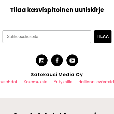
Tilaa kasvispitoinen uutiskirje
TILAA
Satokausi Media Oy
utusehdot
Kokemuksia
Yrityksille
Hallinnoi eväste