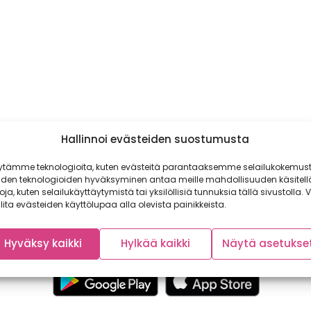
Hallinnoi evästeiden suostumusta
ytämme teknologioita, kuten evästeitä parantaaksemme selailukokemust
iden teknologioiden hyväksyminen antaa meille mahdollisuuden käsitell
toja, kuten selailukäyttäytymistä tai yksilöllisiä tunnuksia tällä sivustolla. V
lita evästeiden käyttölupaa alla olevista painikkeista.
Hyväksy kaikki
Hylkää kaikki
Näytä asetukse