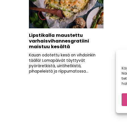
Lipstikalla maustettu
varhaisvihannesgratiini
maistuu kesältä
Kauan odotettu kesä on vihdoinkin
täällä! Lomapäivät täyttyvät
pyöräretkistä, uintihetkistä,
Kä
pihapeleistä ja riippumatossa...
Nä
tie
hal