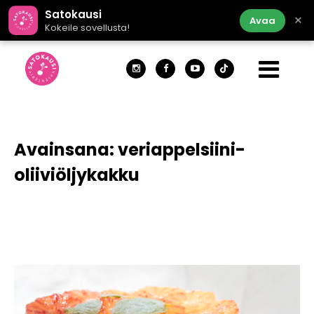
Satokausi
×
Avaa
Kokeile sovellusta!
Avainsana:
veriappelsiini-
oliiviöljykakku