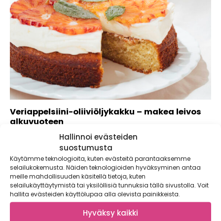
Veriappelsiini-oliiviöljykakku – makea leivos
alkuvuoteen
Hallinnoi evästeiden
Tämän hurmaavan veriappelsiinikakun salaisuus on oliiviöljy,
joka antaa pehmeän rakenteen ja täyteläisen maun.
suostumusta
Veriappelsiini-oliiviöljykakku...
Käytämme teknologioita, kuten evästeitä parantaaksemme
selailukokemusta. Näiden teknologioiden hyväksyminen antaa
meille mahdollisuuden käsitellä tietoja, kuten
selailukäyttäytymistä tai yksilöllisiä tunnuksia tällä sivustolla. Voit
hallita evästeiden käyttölupaa alla olevista painikkeista.
Hyväksy kaikki