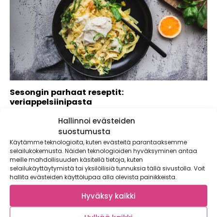
Sesongin parhaat reseptit:
veriappelsiinipasta
Veriappelsiinien kauan odotettu sesonki on täällä! Koska
Hallinnoi evästeiden
sesonki kestää vain pari kuukautta, kannattaa näistä...
suostumusta
Käytämme teknologioita, kuten evästeitä parantaaksemme
selailukokemusta. Näiden teknologioiden hyväksyminen antaa
meille mahdollisuuden käsitellä tietoja, kuten
selailukäyttäytymistä tai yksilöllisiä tunnuksia tällä sivustolla. Voit
hallita evästeiden käyttölupaa alla olevista painikkeista.
Hyväksy kaikki