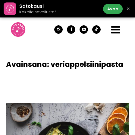
Satokausi
×
Avaa
Kokeile sovellusta!
Avainsana:
veriappelsiinipasta