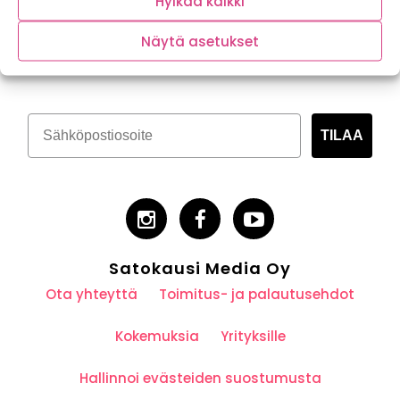
Hylkää kaikki
Tilaa kasvispitoinen uutiskirje
Näytä asetukset
TILAA
Satokausi Media Oy
Ota yhteyttä
Toimitus- ja palautusehdot
Kokemuksia
Yrityksille
Hallinnoi evästeiden suostumusta