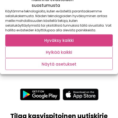
suostumusta
Käytämme teknologioita, kuten evästeitä parantaaksemme
selailukokemusta. Näiden teknologioiden hyväksyminen antaa
meille mahdollisuuden käsitellä tietoja, kuten
selailukäyttäytymistä tai yksilöllisiä tunnuksia tällä sivustolla. Voit
hallita evästeiden käyttölupaa alla olevista painikkeista.
Hyväksy kaikki
Parasta juuri nyt: Kukkakaali
Kotimaisten syyskaalien kirjo on lokakuussa parhaimmillaan
Hylkää kaikki
ja kaalivalikoimassa riittää valinnan varaa. 6. – 12.10....
Näytä asetukset
Tilaa kasvispitoinen uutiskirje