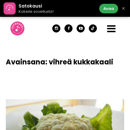
Satokausi
×
Avaa
Kokeile sovellusta!
Avainsana:
vihreä kukkakaali