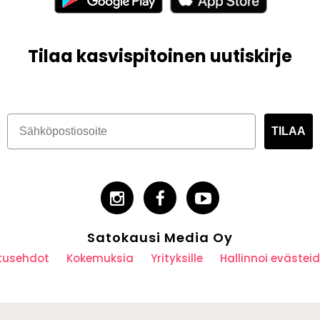
Tilaa kasvispitoinen uutiskirje
TILAA
Satokausi Media Oy
utusehdot
Kokemuksia
Yrityksille
Hallinnoi eväste