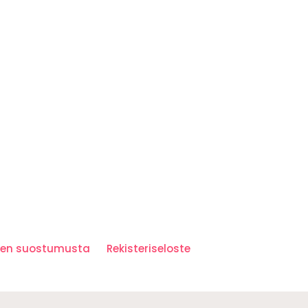
iden suostumusta
Rekisteriseloste