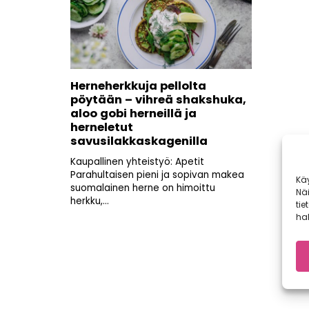
Herneherkkuja pellolta
pöytään – vihreä shakshuka,
aloo gobi herneillä ja
herneletut
savusilakkaskagenilla
Kaupallinen yhteistyö: Apetit
Parahultaisen pieni ja sopivan makea
Kä
suomalainen herne on himoittu
Nä
herkku,...
tie
hal