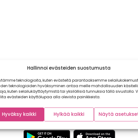
Hallinnoi evästeiden suostumusta
ytämme teknologioita, kuten evästeitä parantaaksemme selailukokemust
iden teknologioiden hyväksyminen antaa meille mahdollisuuden käsitell
toja, kuten selailukäyttäytymistä tai yksilöllisiä tunnuksia tällä sivustolla. V
lita evästeiden käyttölupaa alla olevista painikkeista.
Hyväksy kaikki
Hylkää kaikki
Näytä asetukse