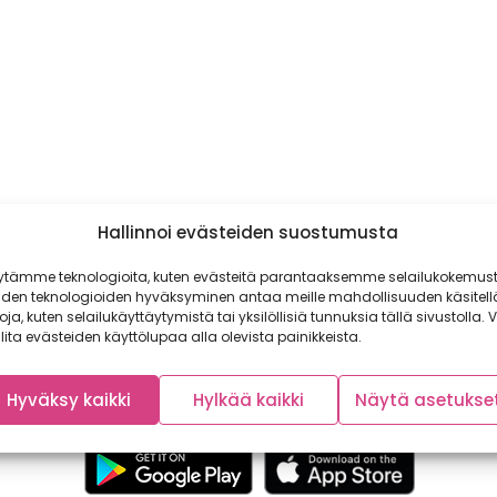
Hallinnoi evästeiden suostumusta
ytämme teknologioita, kuten evästeitä parantaaksemme selailukokemust
iden teknologioiden hyväksyminen antaa meille mahdollisuuden käsitell
toja, kuten selailukäyttäytymistä tai yksilöllisiä tunnuksia tällä sivustolla. V
lita evästeiden käyttölupaa alla olevista painikkeista.
Hyväksy kaikki
Hylkää kaikki
Näytä asetukse