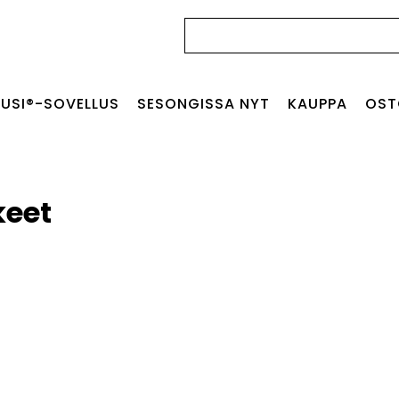
Haku:
USI®-SOVELLUS
SESONGISSA NYT
KAUPPA
OST
keet