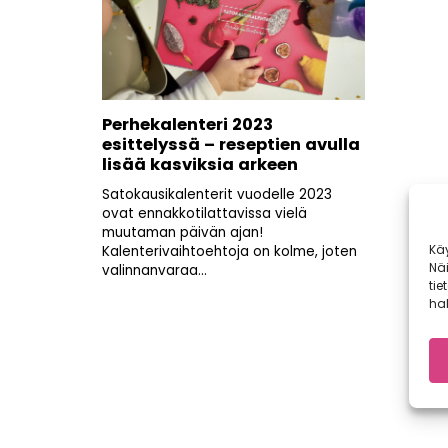
Perhekalenteri 2023
esittelyssä – reseptien avulla
lisää kasviksia arkeen
Satokausikalenterit vuodelle 2023
ovat ennakkotilattavissa vielä
muutaman päivän ajan!
Kä
Kalenterivaihtoehtoja on kolme, joten
Nä
valinnanvaraa...
tie
hal