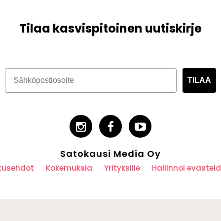
Tilaa kasvispitoinen uutiskirje
TILAA
Satokausi Media Oy
utusehdot
Kokemuksia
Yrityksille
Hallinnoi eväste