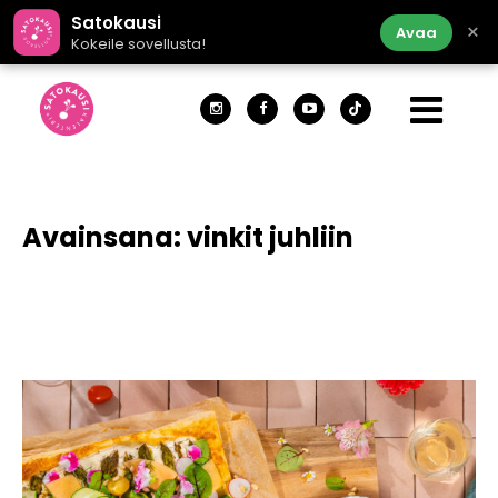
Satokausi
×
Avaa
Kokeile sovellusta!
Avainsana:
vinkit juhliin