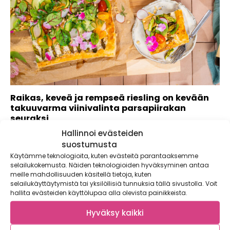
Raikas, keveä ja rempseä riesling on kevään
takuuvarma viinivalinta parsapiirakan
seuraksi
Hallinnoi evästeiden
Kevään saapuessa aurinko saa viinilasinkin kimaltelemaan,
ja silloin paras täyte lasiin on ihana,...
suostumusta
Käytämme teknologioita, kuten evästeitä parantaaksemme
selailukokemusta. Näiden teknologioiden hyväksyminen antaa
meille mahdollisuuden käsitellä tietoja, kuten
selailukäyttäytymistä tai yksilöllisiä tunnuksia tällä sivustolla. Voit
hallita evästeiden käyttölupaa alla olevista painikkeista.
Hyväksy kaikki