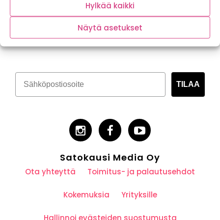
Hylkää kaikki
Näytä asetukset
Tilaa kasvispitoinen uutiskirje
TILAA
Satokausi Media Oy
Ota yhteyttä
Toimitus- ja palautusehdot
Kokemuksia
Yrityksille
Hallinnoi evästeiden suostumusta