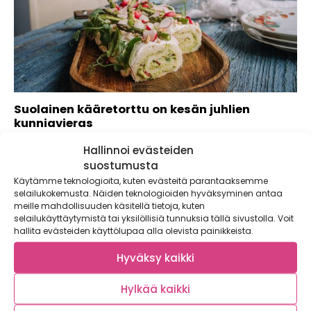
Suolainen kääretorttu on kesän juhlien
kunniavieras
Kaupallinen yhteistyö: Saga Kevät ja alkukesä ovat
Hallinnoi evästeiden
sesonkiruokailijan kulta-aikaa. Varhaisvihannekset täyttävät
suostumusta
hevi-osastojen hyllyt, luonto...
Käytämme teknologioita, kuten evästeitä parantaaksemme
selailukokemusta. Näiden teknologioiden hyväksyminen antaa
meille mahdollisuuden käsitellä tietoja, kuten
selailukäyttäytymistä tai yksilöllisiä tunnuksia tällä sivustolla. Voit
hallita evästeiden käyttölupaa alla olevista painikkeista.
Hyväksy kaikki
Hylkää kaikki