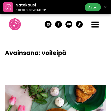
Satokausi
×
Avaa
Kokeile sovellusta!
Avainsana:
voileipä