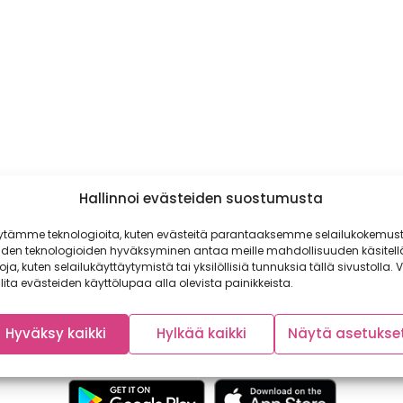
Hallinnoi evästeiden suostumusta
ytämme teknologioita, kuten evästeitä parantaaksemme selailukokemust
iden teknologioiden hyväksyminen antaa meille mahdollisuuden käsitell
toja, kuten selailukäyttäytymistä tai yksilöllisiä tunnuksia tällä sivustolla. V
lita evästeiden käyttölupaa alla olevista painikkeista.
Hyväksy kaikki
Hylkää kaikki
Näytä asetukse