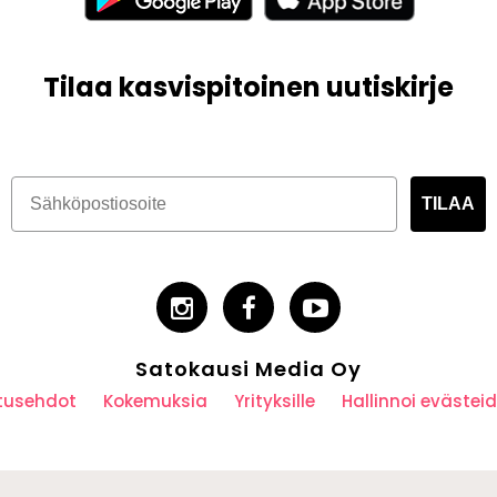
Tilaa kasvispitoinen uutiskirje
TILAA
Satokausi Media Oy
utusehdot
Kokemuksia
Yrityksille
Hallinnoi eväste