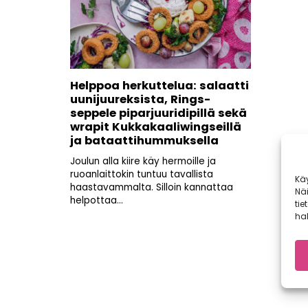
Helppoa herkuttelua: salaatti
uunijuureksista, Rings-
seppele piparjuuridipillä sekä
wrapit Kukkakaaliwingseillä
ja bataattihummuksella
Joulun alla kiire käy hermoille ja
ruoanlaittokin tuntuu tavallista
Kä
haastavammalta. Silloin kannattaa
Nä
helpottaa...
tie
hal