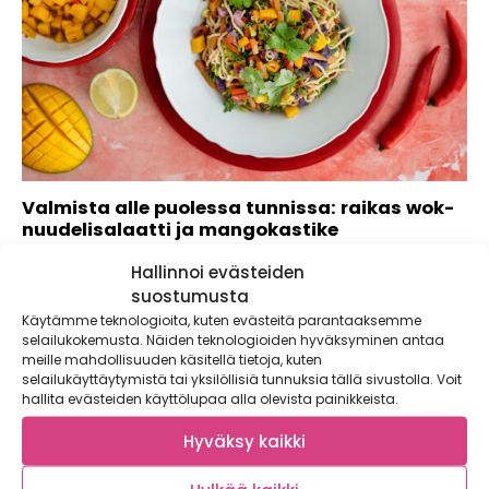
Valmista alle puolessa tunnissa: raikas wok-
nuudelisalaatti ja mangokastike
Nopea wokki on täydellinen arkiruoka: helppo, herkullinen ja
Hallinnoi evästeiden
täynnä erilaisia kasviksia. Kätevin tapa...
suostumusta
Käytämme teknologioita, kuten evästeitä parantaaksemme
selailukokemusta. Näiden teknologioiden hyväksyminen antaa
meille mahdollisuuden käsitellä tietoja, kuten
selailukäyttäytymistä tai yksilöllisiä tunnuksia tällä sivustolla. Voit
hallita evästeiden käyttölupaa alla olevista painikkeista.
Hyväksy kaikki