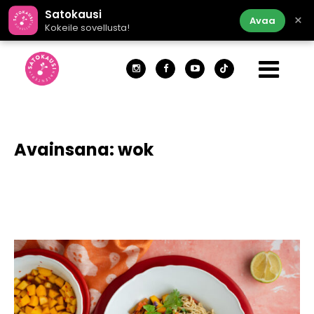
Satokausi
×
Avaa
Kokeile sovellusta!
Avainsana:
wok