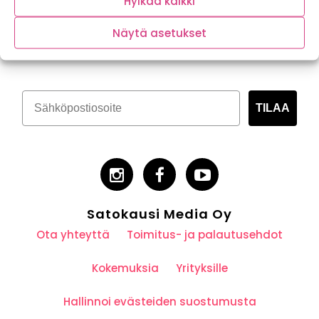
Hylkää kaikki
Tilaa kasvispitoinen uutiskirje
Näytä asetukset
TILAA
Satokausi Media Oy
Ota yhteyttä
Toimitus- ja palautusehdot
Kokemuksia
Yrityksille
Hallinnoi evästeiden suostumusta