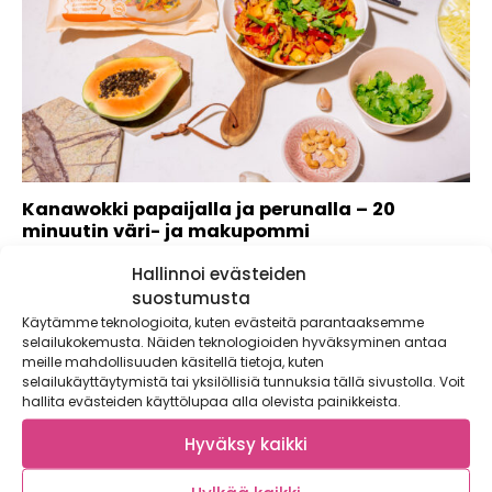
Kanawokki papaijalla ja perunalla – 20
minuutin väri- ja makupommi
Kaupallinen yhteistyö: Rooty Pikaruokaa perunasta – tämän
Hallinnoi evästeiden
värikkään wokin salaisuus on Rooty Wokkiperuna!...
suostumusta
Käytämme teknologioita, kuten evästeitä parantaaksemme
selailukokemusta. Näiden teknologioiden hyväksyminen antaa
meille mahdollisuuden käsitellä tietoja, kuten
selailukäyttäytymistä tai yksilöllisiä tunnuksia tällä sivustolla. Voit
hallita evästeiden käyttölupaa alla olevista painikkeista.
Hyväksy kaikki