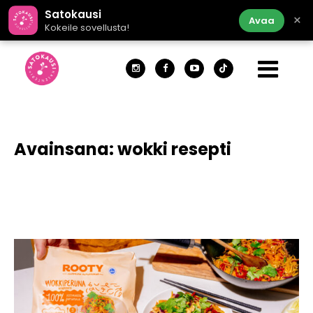
Satokausi
×
Avaa
Kokeile sovellusta!
Avainsana:
wokki resepti