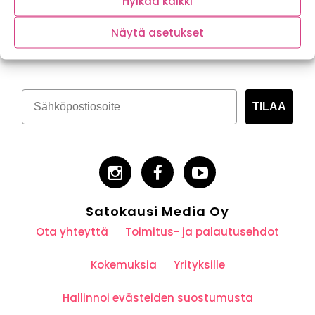
Hylkää kaikki
Tilaa kasvispitoinen uutiskirje
Näytä asetukset
TILAA
Satokausi Media Oy
Ota yhteyttä
Toimitus- ja palautusehdot
Kokemuksia
Yrityksille
Hallinnoi evästeiden suostumusta