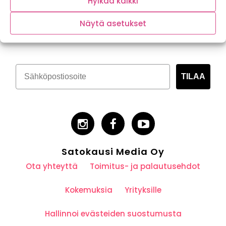
Hylkää kaikki
Tilaa kasvispitoinen uutiskirje
Näytä asetukset
TILAA
Satokausi Media Oy
Ota yhteyttä
Toimitus- ja palautusehdot
Kokemuksia
Yrityksille
Hallinnoi evästeiden suostumusta