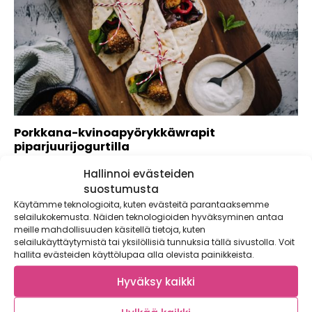
Porkkana-kvinoapyörykkäwrapit
piparjuurijogurtilla
Wrapit ovat hauskaa ruokaa! Me kääräisimme ohuen leivän
Hallinnoi evästeiden
väliin tällä kertaa sesongin ihanimpia...
suostumusta
Käytämme teknologioita, kuten evästeitä parantaaksemme
selailukokemusta. Näiden teknologioiden hyväksyminen antaa
meille mahdollisuuden käsitellä tietoja, kuten
selailukäyttäytymistä tai yksilöllisiä tunnuksia tällä sivustolla. Voit
hallita evästeiden käyttölupaa alla olevista painikkeista.
Hyväksy kaikki