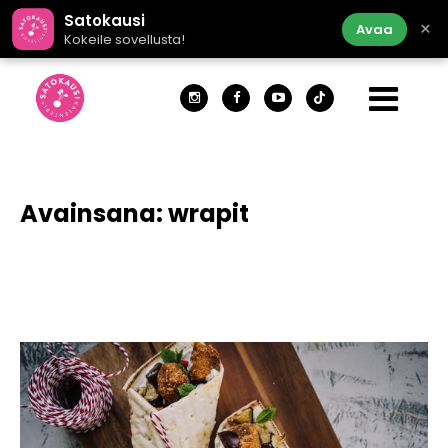
Satokausi
×
Avaa
Kokeile sovellusta!
Avainsana:
wrapit