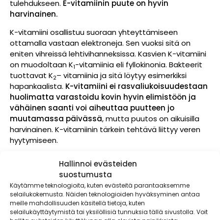
tulehdukseen.
E-vitamiinin puute on hyvin
harvinainen.
K-vitamiini osallistuu suoraan yhteyttämiseen
ottamalla vastaan elektroneja. Sen vuoksi sitä on
eniten vihreissä lehtivihanneksissa. Kasvien K-vitamiini
on muodoltaan K
-vitamiinia eli fyllokinonia. Bakteerit
1
tuottavat K
– vitamiinia ja sitä löytyy esimerkiksi
2
hapankaalista.
K-vitamiini ei rasvaliukoisuudestaan
huolimatta varastoidu kovin hyvin elimistöön ja
vähäinen saanti voi aiheuttaa puutteen jo
muutamassa päivässä
, mutta puutos on aikuisilla
harvinainen. K-vitamiinin tärkein tehtävä liittyy veren
hyytymiseen.
Kasvikset sisältävät vitamiinien lisäksi muutakin
Hallinnoi evästeiden
hyvää
suostumusta
Käytämme teknologioita, kuten evästeitä parantaaksemme
Kasvikset sisältävät vitamiinien lisäksi lukuisia erilaisia
selailukokemusta. Näiden teknologioiden hyväksyminen antaa
yhdisteitä ja esimerkiksi kuitua, jotka edistävät
meille mahdollisuuden käsitellä tietoja, kuten
terveyttä.
Lautaselle kannattaa valita paljon
selailukäyttäytymistä tai yksilöllisiä tunnuksia tällä sivustolla. Voit
erivärisiä kasviksia, sillä värit kertovat erilaisista