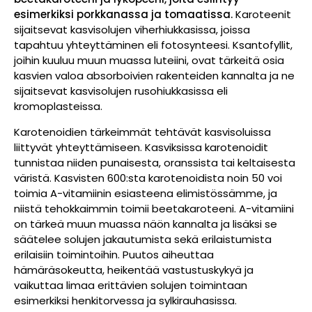
esimerkiksi porkkanassa ja tomaatissa.
Karoteenit
sijaitsevat kasvisolujen viherhiukkasissa, joissa
tapahtuu yhteyttäminen eli fotosynteesi. Ksantofyllit,
joihin kuuluu muun muassa luteiini, ovat tärkeitä osia
kasvien valoa absorboivien rakenteiden kannalta ja ne
sijaitsevat kasvisolujen rusohiukkasissa eli
kromoplasteissa.
Karotenoidien tärkeimmät tehtävät kasvisoluissa
liittyvät yhteyttämiseen. Kasviksissa karotenoidit
tunnistaa niiden punaisesta, oranssista tai keltaisesta
väristä. Kasvisten 600:sta karotenoidista noin 50 voi
toimia A-vitamiinin esiasteena elimistössämme, ja
niistä tehokkaimmin toimii beetakaroteeni. A-vitamiini
on tärkeä muun muassa näön kannalta ja lisäksi se
säätelee solujen jakautumista sekä erilaistumista
erilaisiin toimintoihin. Puutos aiheuttaa
hämäräsokeutta, heikentää vastustuskykyä ja
vaikuttaa limaa erittävien solujen toimintaan
esimerkiksi henkitorvessa ja sylkirauhasissa.