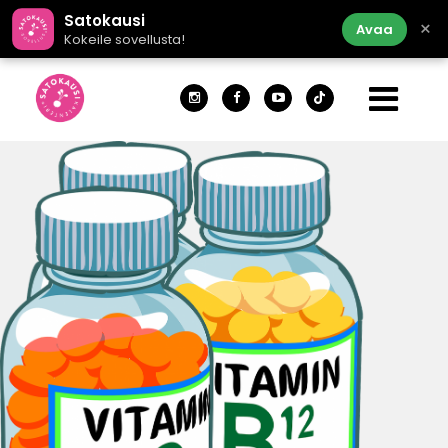
Satokausi
×
Avaa
Kokeile sovellusta!