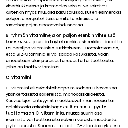
viherhiukkasissa ja kromoplasteissa. Ne toimivat
kuitenkin myös muualla kasvisoluissa, kuten esimerkiksi
solujen energiatehtaissa mitokondrioissa ja
rasvahappojen aineenvaihdunnassa.
B-ryhmän vitamiineja on paljon etenkin vihreissä
kasviksissa
ja usein käytetäänkin esimerkiksi pinaattia
tai persiljaa vitamiinien tutkimiseen. Huomoitavaa on,
että B12-vitamiinia ei voi saada kasviksista, vaan
ainoastaan eläinperäisestä ruoasta tai tuotteista,
joihin on lisätty vitamiinia.
C-vitamiini
C-vitamiini eli askorbiinihappo muodostuu kasveissa
yksinkertaisista sokereista, monosakkarideista.
Kasvisolujen entsyymit muokkaavat mannoosia tai
galaktoosia askorbiinihapoksi.
Ihminen ei pysty
tuottamaan C-vitamiinia
, mutta suurin osa
eläimistä voi tuottaa sitä sokerin varastomuodosta,
glykogeenistä. Saamme ruoasta C-vitamiinia yleensä