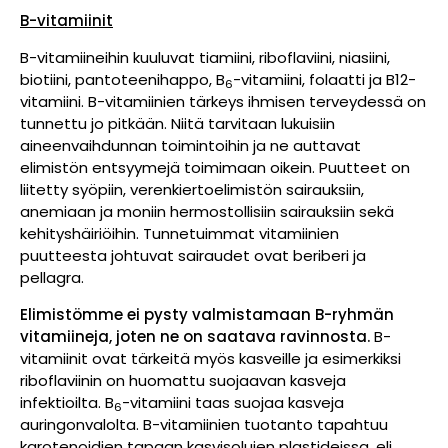
B-vitamiinit
B-vitamiineihin kuuluvat tiamiini, riboflaviini, niasiini,
biotiini, pantoteenihappo, B
-vitamiini, folaatti ja B12-
6
vitamiini. B-vitamiinien tärkeys ihmisen terveydessä on
tunnettu jo pitkään. Niitä tarvitaan lukuisiin
aineenvaihdunnan toimintoihin ja ne auttavat
elimistön entsyymejä toimimaan oikein. Puutteet on
liitetty syöpiin, verenkiertoelimistön sairauksiin,
anemiaan ja moniin hermostollisiin sairauksiin sekä
kehityshäiriöihin. Tunnetuimmat vitamiinien
puutteesta johtuvat sairaudet ovat beriberi ja
pellagra.
Elimistömme ei pysty valmistamaan B-ryhmän
vitamiineja, joten ne on saatava ravinnosta.
B-
vitamiinit ovat tärkeitä myös kasveille ja esimerkiksi
riboflaviinin on huomattu suojaavan kasveja
infektioilta. B
-vitamiini taas suojaa kasveja
6
auringonvalolta. B-vitamiinien tuotanto tapahtuu
karotenoidien tapaan kasvisolujen plastideissa, eli