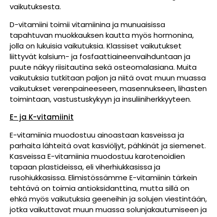
vaikutuksesta.
D-vitamiini toimii vitamiinina ja munuaisissa
tapahtuvan muokkauksen kautta myös hormonina,
jolla on lukuisia vaikutuksia. Klassiset vaikutukset
liittyvät kalsium- ja fosfaattiaineenvaihduntaan ja
puute näkyy riisitautina sekä osteomalasiana. Muita
vaikutuksia tutkitaan paljon ja niitä ovat muun muassa
vaikutukset verenpaineeseen, masennukseen, lihasten
toimintaan, vastustuskykyyn ja insuliiniherkkyyteen.
E- ja K-vitamiinit
E-vitamiinia muodostuu ainoastaan kasveissa ja
parhaita lähteitä ovat kasviöljyt, pähkinät ja siemenet.
Kasveissa E-vitamiinia muodostuu karotenoidien
tapaan plastideissa, eli viherhiukkasissa ja
rusohiukkasissa. Elimistössämme E-vitamiinin tärkein
tehtävä on toimia antioksidanttina, mutta sillä on
ehkä myös vaikutuksia geeneihin ja solujen viestintään,
jotka vaikuttavat muun muassa solunjakautumiseen ja