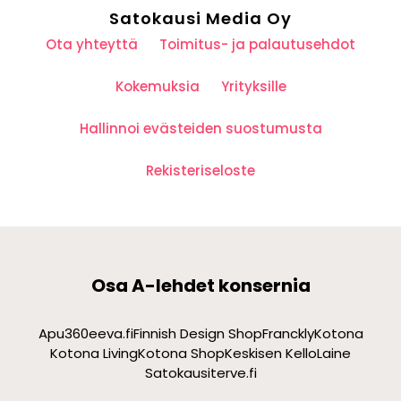
Satokausi Media Oy
Ota yhteyttä
Toimitus- ja palautusehdot
Kokemuksia
Yrityksille
Hallinnoi evästeiden suostumusta
Rekisteriseloste
Osa A-lehdet konsernia
Apu360
eeva.fi
Finnish Design Shop
Franckly
Kotona
Kotona Living
Kotona Shop
Keskisen Kello
Laine
Satokausi
terve.fi