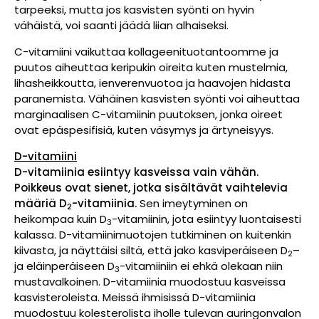
tarpeeksi, mutta jos kasvisten syönti on hyvin
vähäistä, voi saanti jäädä liian alhaiseksi.
C-vitamiini vaikuttaa kollageenituotantoomme ja
puutos aiheuttaa keripukin oireita kuten mustelmia,
lihasheikkoutta, ienverenvuotoa ja haavojen hidasta
paranemista. Vähäinen kasvisten syönti voi aiheuttaa
marginaalisen C-vitamiinin puutoksen, jonka oireet
ovat epäspesifisiä, kuten väsymys ja ärtyneisyys.
D-vitamiini
D-vitamiinia esiintyy kasveissa vain vähän.
Poikkeus ovat sienet, jotka sisältävät vaihtelevia
määriä D
-vitamiinia.
Sen imeytyminen on
2
heikompaa kuin D
-vitamiinin, jota esiintyy luontaisesti
3
kalassa. D-vitamiinimuotojen tutkiminen on kuitenkin
kiivasta, ja näyttäisi siltä, että jako kasviperäiseen D
–
2
ja eläinperäiseen D
-vitamiiniin ei ehkä olekaan niin
3
mustavalkoinen. D-vitamiinia muodostuu kasveissa
kasvisteroleista. Meissä ihmisissä D-vitamiinia
muodostuu kolesterolista iholle tulevan auringonvalon