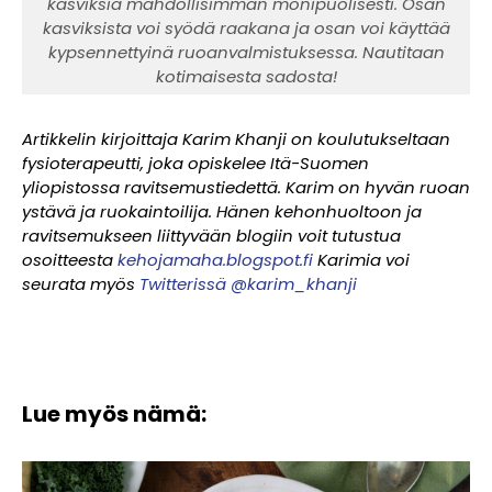
kasviksia mahdollisimman monipuolisesti. Osan
kasviksista voi syödä raakana ja osan voi käyttää
kypsennettyinä ruoanvalmistuksessa. Nautitaan
kotimaisesta sadosta!
Artikkelin kirjoittaja Karim Khanji on koulutukseltaan
fysioterapeutti, joka opiskelee Itä-Suomen
yliopistossa ravitsemustiedettä. Karim on hyvän ruoan
ystävä ja ruokaintoilija. Hänen kehonhuoltoon ja
ravitsemukseen liittyvään blogiin voit tutustua
osoitteesta
kehojamaha.blogspot.fi
Karimia voi
seurata myös
Twitterissä @karim_khanji
Lue myös nämä: