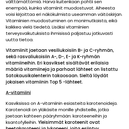
välttämättömiä. Harva kuitenkaan pohtii sen
enempää, kuinka vitamiinit muodostuvat. Aiheesta
voisi kirjoittaa eri näkökulmista useamman väitöskirjan.
Vitamiinien muodostuminen on monimutkaista, eikä
kaikkea vielä tiedetä. Lisäksi vitamiinien
terveysvaikutuksista ihmisissä paljastuu jatkuvasti
uutta tietoa.
Vitamiinit jaetaan vesiliukoisiin B- ja C-ryhmän,
sekä rasvaliukoisiin A-, D-, E- ja K-ryhmän
vitamiineihin. Eri kasvikset sisältävät erilaisia
määriä vitamiineja ja parhaat lähteet on listattu
Satokausikalenterin takaosaan. Sieltä löydät
jokaisen vitamiinin Top 5 -lähteet.
A-vitamiini
Kasviksissa on A-vitamiinin esiasteita karotenoideja.
Karotenoidi on yläkäsite monille yhdisteille, jotka
jaetaan kahteen pääryhmään: karoteeneihin ja
ksantofylleihin.
Yleisimmät karoteenit ovat
beetakaroteeni ja lykopeeni, joita esiintyy