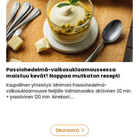
Passiohedelmä-valkosuklaamoussessa
maistuu kevät! Nappaa mutkaton resepti
Kaupallinen yhteistyö: Minimani Passiohedelmä-
valkosuklaamousse Neljälle Valmistusaika: aktiivinen 20 min.
+ passiivinen 120 min. Ainekset:...
Artikkelien
Seuraava
sivutus