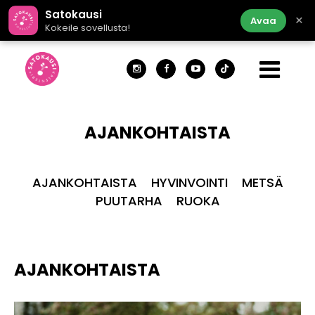
Satokausi
×
Avaa
Kokeile sovellusta!
AJANKOHTAISTA
AJANKOHTAISTA
HYVINVOINTI
METSÄ
PUUTARHA
RUOKA
AJANKOHTAISTA