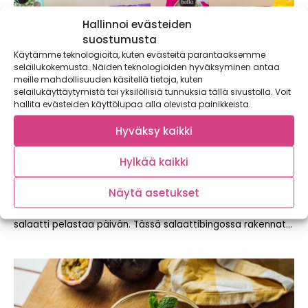
Hallinnoi evästeiden
suostumusta
Käytämme teknologioita, kuten evästeitä parantaaksemme
selailukokemusta. Näiden teknologioiden hyväksyminen antaa
meille mahdollisuuden käsitellä tietoja, kuten
selailukäyttäytymistä tai yksilöllisiä tunnuksia tällä sivustolla. Voit
hallita evästeiden käyttölupaa alla olevista painikkeista.
Hyväksy kaikki
Hylkää kaikki
Nyt on helppoa! Salaattibingosta saat
ruokaisat ja herkulliset ideat jopa 63
salaattiin
Näytä asetukset
Kaupallinen yhteistyö: Hetki Kun arki on kiireistä, helppo
salaatti pelastaa päivän. Tässä salaattibingossa rakennat...