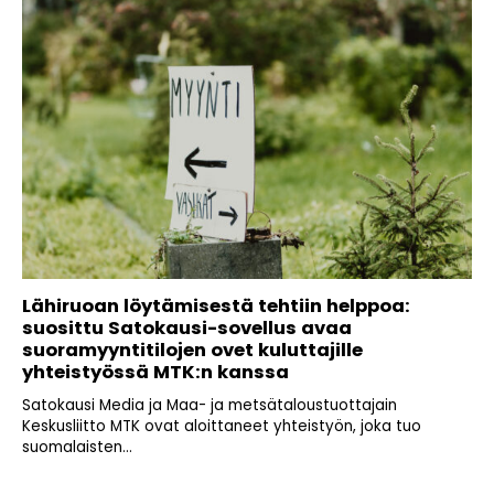
Lähiruoan löytämisestä tehtiin helppoa:
suosittu Satokausi-sovellus avaa
suoramyyntitilojen ovet kuluttajille
yhteistyössä MTK:n kanssa
Satokausi Media ja Maa- ja metsätaloustuottajain
Keskusliitto MTK ovat aloittaneet yhteistyön, joka tuo
suomalaisten...