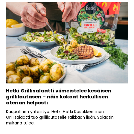
Hetki Grillisalaatti viimeistelee kesäisen
grillilautasen – näin kokoat herkullisen
aterian helposti
Kaupallinen yhteistyö: Hetki Hetki Kastikkeellinen
Grillisalaatti tuo grillilautaselle raikkaan lisän. Salaatin
mukana tulee...