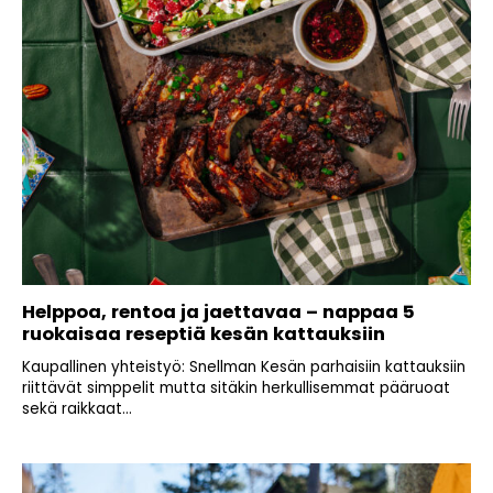
Helppoa, rentoa ja jaettavaa – nappaa 5
ruokaisaa reseptiä kesän kattauksiin
Kaupallinen yhteistyö: Snellman Kesän parhaisiin kattauksiin
riittävät simppelit mutta sitäkin herkullisemmat pääruoat
sekä raikkaat...