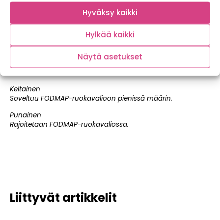
ja polyolit. Nämä ovat imeytymättömiä hiilihydraatteja, joita
Hyväksy kaikki
loytyy myös monista vihanneksista, hedelmistä ja
marjoista. Kyseiset hiilihydraatit eivat imeydy ohutsuolessa
Hylkää kaikki
vaan kulkeutuvat paksusuoleen, jossa ne fermentoituvat ja
tuottavat osalle ihmisistä suolisto-oireita.
Näytä asetukset
Vihreä
Soveltuu FODMAP-ruokavalioon.
Keltainen
Soveltuu FODMAP-ruokavalioon pienissä määrin.
Punainen
Rajoitetaan FODMAP-ruokavaliossa.
Liittyvät artikkelit