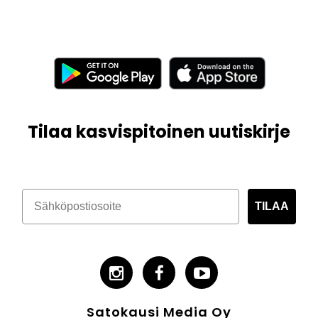
Tilaa kasvispitoinen uutiskirje
TILAA
Satokausi Media Oy