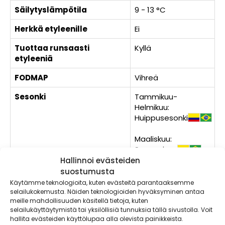
Säilytyslämpötila
9 - 13 °C
Herkkä etyleenille
Ei
Tuottaa runsaasti
Kyllä
etyleeniä
FODMAP
Vihreä
Sesonki
Tammikuu-
Helmikuu:
Huippusesonki
Maaliskuu:
Sesongissa
Hallinnoi evästeiden
Marraskuu-Joulukuu:
suostumusta
Sesongissa
Käytämme teknologioita, kuten evästeitä parantaaksemme
selailukokemusta. Näiden teknologioiden hyväksyminen antaa
meille mahdollisuuden käsitellä tietoja, kuten
Herkkävatsaisen ruokavaliossa kiinnitetään huomiota
selailukäyttäytymistä tai yksilöllisiä tunnuksia tällä sivustolla. Voit
FODMAP-hiilihydraatteihin. Lyhenne FODMAP tulee sanoista
hallita evästeiden käyttölupaa alla olevista painikkeista.
fermentoituvat oligosakkaridit, disakkaridit, monosakkaridit