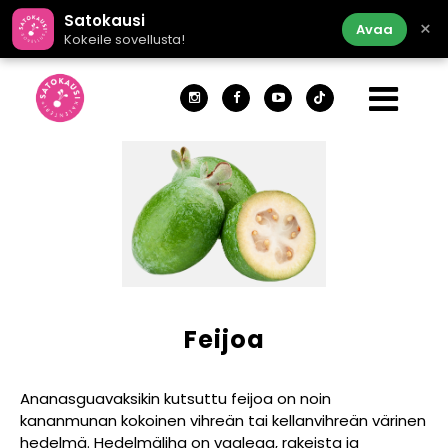
Satokausi
×
Avaa
Kokeile sovellusta!
Feijoa
Ananasguavaksikin kutsuttu feijoa on noin
kananmunan kokoinen vihreän tai kellanvihreän värinen
hedelmä. Hedelmäliha on vaaleaa, rakeista ja