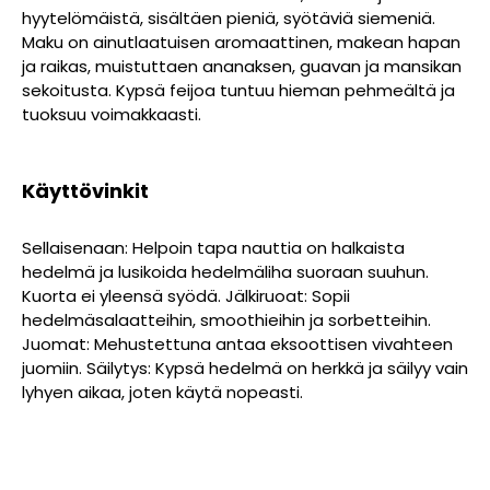
hyytelömäistä, sisältäen pieniä, syötäviä siemeniä.
Maku on ainutlaatuisen aromaattinen, makean hapan
ja raikas, muistuttaen ananaksen, guavan ja mansikan
sekoitusta. Kypsä feijoa tuntuu hieman pehmeältä ja
tuoksuu voimakkaasti.
Käyttövinkit
Sellaisenaan: Helpoin tapa nauttia on halkaista
hedelmä ja lusikoida hedelmäliha suoraan suuhun.
Kuorta ei yleensä syödä. Jälkiruoat: Sopii
hedelmäsalaatteihin, smoothieihin ja sorbetteihin.
Juomat: Mehustettuna antaa eksoottisen vivahteen
juomiin. Säilytys: Kypsä hedelmä on herkkä ja säilyy vain
lyhyen aikaa, joten käytä nopeasti.