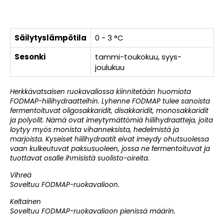
Säilytyslämpötila
0 - 3 °C
Sesonki
tammi-toukokuu, syys-
joulukuu
Herkkävatsaisen ruokavaliossa kiinnitetään huomiota
FODMAP-hiilihydraatteihin. Lyhenne FODMAP tulee sanoista
fermentoituvat oligosakkaridit, disakkaridit, monosakkaridit
ja polyolit. Nämä ovat imeytymättömiä hiilihydraatteja, joita
loytyy myös monista vihanneksista, hedelmistä ja
marjoista. Kyseiset hiilihydraatit eivat imeydy ohutsuolessa
vaan kulkeutuvat paksusuoleen, jossa ne fermentoituvat ja
tuottavat osalle ihmisistä suolisto-oireita.
Vihreä
Soveltuu FODMAP-ruokavalioon.
Keltainen
Soveltuu FODMAP-ruokavalioon pienissä määrin.