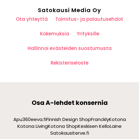
Satokausi Media Oy
Ota yhteyttä
Toimitus- ja palautusehdot
Kokemuksia
Yrityksille
Hallinnoi evästeiden suostumusta
Rekisteriseloste
Osa A-lehdet konsernia
Apu360
eeva.fi
Finnish Design Shop
Franckly
Kotona
Kotona Living
Kotona Shop
Keskisen Kello
Laine
Satokausi
terve.fi