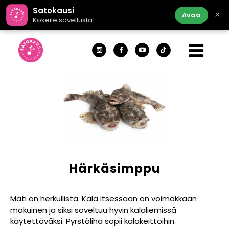
Satokausi
×
Avaa
Kokeile sovellusta!
Härkäsimppu
Mäti on herkullista. Kala itsessään on voimakkaan
makuinen ja siksi soveltuu hyvin kalaliemissä
käytettäväksi. Pyrstöliha sopii kalakeittoihin.