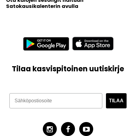
Ota kalojen sesongit haltuun
Satokausikalenterin avulla
Tilaa kasvispitoinen uutiskirje
TILAA