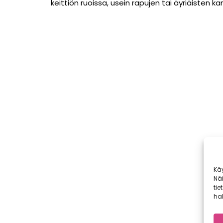
keittiön ruoissa, usein rapujen tai äyriäisten ka
Kä
Nä
tie
hal