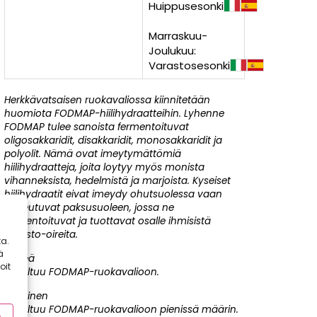
Huippusesonki
Marraskuu-
Joulukuu:
Varastosesonki
Herkkävatsaisen ruokavaliossa kiinnitetään
huomiota FODMAP-hiilihydraatteihin. Lyhenne
FODMAP tulee sanoista fermentoituvat
oligosakkaridit, disakkaridit, monosakkaridit ja
polyolit. Nämä ovat imeytymättömiä
hiilihydraatteja, joita loytyy myös monista
vihanneksista, hedelmistä ja marjoista. Kyseiset
hiilihydraatit eivat imeydy ohutsuolessa vaan
kulkeutuvat paksusuoleen, jossa ne
fermentoituvat ja tuottavat osalle ihmisistä
suolisto-oireita.
a.
ä
Vihreä
oit
Soveltuu FODMAP-ruokavalioon.
Keltainen
Soveltuu FODMAP-ruokavalioon pienissä määrin.