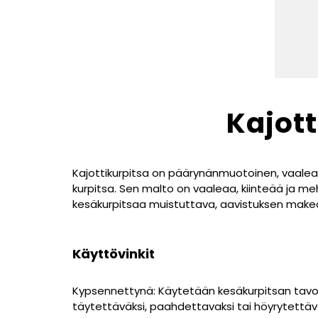
Kajott
Kajottikurpitsa on päärynänmuotoinen, vaalean
kurpitsa. Sen malto on vaaleaa, kiinteää ja me
kesäkurpitsaa muistuttava, aavistuksen make
Käyttövinkit
Kypsennettynä: Käytetään kesäkurpitsan tavoin.
täytettäväksi, paahdettavaksi tai höyrytettävä