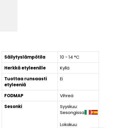
Säilytyslämpötila
10 - 14 °C
Herkkä etyleenille
Kyllä
Tuottaa runsaasti
Ei
etyleeniä
FODMAP
Vihreä
Sesonki
Syyskuu:
Sesongissa
Lokakuu: