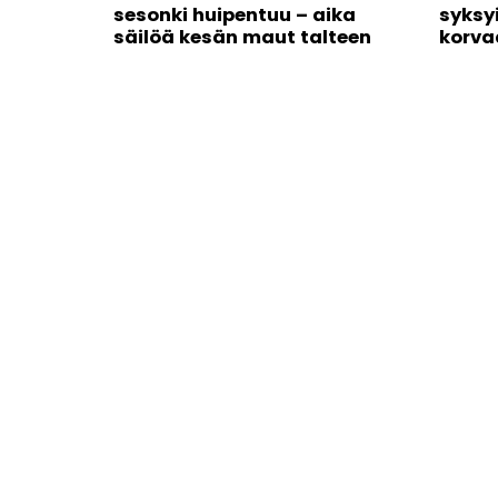
sesonki huipentuu – aika
syksy
säilöä kesän maut talteen
korva