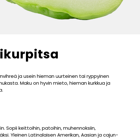
ikurpitsa
vihreä ja usein hieman uurteinen tai ryppyinen
hukasta. Maku on hyvin mieto, hieman kurkkua ja
a.
 Sopii keittoihin, patoihin, muhennoksiin,
ksi. Yleinen Latinalaisen Amerikan, Aasian ja cajun-