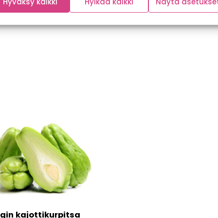
Hyväksy kaikki
Hylkää kaikki
Näytä asetukse
gin kajottikurpitsa