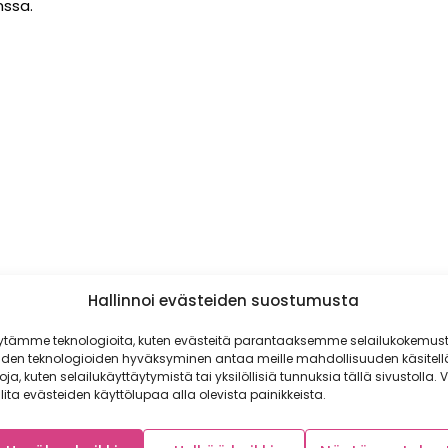
nssa.
Hallinnoi evästeiden suostumusta
ytämme teknologioita, kuten evästeitä parantaaksemme selailukokemust
iden teknologioiden hyväksyminen antaa meille mahdollisuuden käsitell
toja, kuten selailukäyttäytymistä tai yksilöllisiä tunnuksia tällä sivustolla. V
lita evästeiden käyttölupaa alla olevista painikkeista.