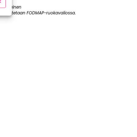
t
Punainen
Rajoitetaan FODMAP-ruokavaliossa.