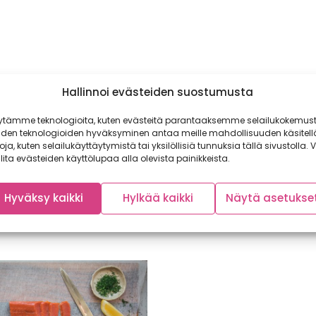
Hallinnoi evästeiden suostumusta
ytämme teknologioita, kuten evästeitä parantaaksemme selailukokemust
iden teknologioiden hyväksyminen antaa meille mahdollisuuden käsitell
toja, kuten selailukäyttäytymistä tai yksilöllisiä tunnuksia tällä sivustolla. V
lita evästeiden käyttölupaa alla olevista painikkeista.
Hyväksy kaikki
Hylkää kaikki
Näytä asetukse