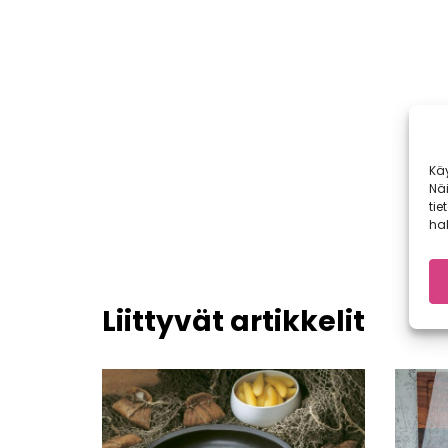
Kä
Nä
tie
hal
Liittyvät artikkelit