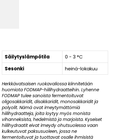
Säilytyslämpötila
0 - 3 °C
Sesonki
heinä-lokakuu
Herkkävatsaisen ruokavaliossa kiinnitetään
huomiota FODMAP-hiilihydraatteihin. Lyhenne
FODMAP tulee sanoista fermentoituvat
oligosakkaridit, disakkaridit, monosakkaridit ja
polyolit. Nämä ovat imeytymättömiä
hiilihydraatteja, joita loytyy myös monista
vihanneksista, hedelmistä ja marjoista. Kyseiset
hiilihydraatit eivat imeydy ohutsuolessa vaan
kulkeutuvat paksusuoleen, jossa ne
fermentoituvat ja tuottavat osalle ihmisistä