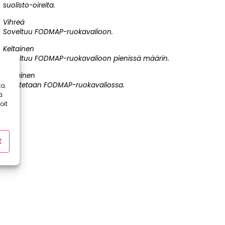
suolisto-oireita.
Vihreä
Soveltuu FODMAP-ruokavalioon.
Keltainen
Soveltuu FODMAP-ruokavalioon pienissä määrin.
Punainen
Rajoitetaan FODMAP-ruokavaliossa.
a.
ä
oit
t