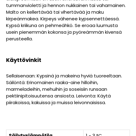
tummanvioletti ja hennon nukkainen tai vahamainen.
Malto on kellertävää tai vihertävää ja maku
kirpeänmakea. Kirpeys vähenee kypsennettäessä.
Kypsä kriikuna on pehmeähkö. Se eroaa luumusta
usein pienemmän kokonsa ja pyöreämmän kivensä
perusteella.
Käyttövinkit
Sellaisenaan: Kypsinä ja makeina hyviä tuoreeltaan.
Säilöntä: Erinomainen raaka-aine hilloihin,
marmeladeihin, mehuihin ja soseisiin runsaan
pektiinipitoisuutensa ansiosta. Leivonta: Käytä
piirakoissa, kakuissa ja muissa leivonnaisissa.
Säilytyslämpötila
1 - 3 °C