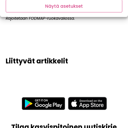
Soveltuu FODMAP-ruokavalioon pienissä määrin.
Näytä asetukset
Punainen
Rajoitetaan FODMAP-ruokavaliossa.
Liittyvät artikkelit
Tilaa kasvispitoinen uutiskirje