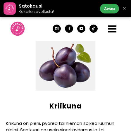
Satokausi
×
Avaa
Kokeile sovellusta!
Kriikuna
Kriikuna on pieni, pyöreä tai hieman soikea luumun
alalaji. Sen kuori on usein sinertävänmusta tai