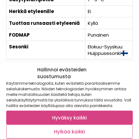
Herkkä etyleenille
Ei
Tuottaa runsaasti etyleeniä
Kyllä
FODMAP
Punainen
Sesonki
Elokuu-Syyskuu:
Huippusesonki
Herkkävatsaisen ruokavaliossa kiinnitetään huomiota
Hallinnoi evästeiden
FODMAP-hiilihydraatteihin. Lyhenne FODMAP tulee sanoista
suostumusta
fermentoituvat oligosakkaridit, disakkaridit, monosakkaridit
Käytämme teknologioita, kuten evästeitä parantaaksemme
ja polyolit. Nämä ovat imeytymättömiä hiilihydraatteja, joita
selailukokemusta. Näiden teknologioiden hyväksyminen antaa
loytyy myös monista vihanneksista, hedelmistä ja
meille mahdollisuuden käsitellä tietoja, kuten
marjoista. Kyseiset hiilihydraatit eivat imeydy ohutsuolessa
selailukäyttäytymistä tai yksilöllisiä tunnuksia tällä sivustolla. Voit
vaan kulkeutuvat paksusuoleen, jossa ne fermentoituvat ja
hallita evästeiden käyttölupaa alla olevista painikkeista.
tuottavat osalle ihmisistä suolisto-oireita.
Hyväksy kaikki
Vihreä
Soveltuu FODMAP-ruokavalioon.
Hylkää kaikki
Keltainen