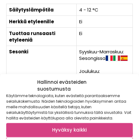
Säilytyslämpötila
4 - 12 °C
Herkkä etyleenille
Ei
Tuottaa runsaasti
Ei
etyleeniä
Sesonki
Syyskuu-Marraskuu:
Sesongissa
Joulukuu:
Huippusesonki
Hallinnoi evästeiden
suostumusta
Herkkävatsaisen ruokavaliossa kiinnitetään huomiota
Käytämme teknologioita, kuten evästeitä parantaaksemme
FODMAP-hiilihydraatteihin. Lyhenne FODMAP tulee sanoista
selailukokemusta. Näiden teknologioiden hyväksyminen antaa
fermentoituvat oligosakkaridit, disakkaridit, monosakkaridit
meille mahdollisuuden käsitellä tietoja, kuten
ja polyolit. Nämä ovat imeytymättömiä hiilihydraatteja, joita
selailukäyttäytymistä tai yksilöllisiä tunnuksia tällä sivustolla. Voit
loytyy myös monista vihanneksista, hedelmistä ja
hallita evästeiden käyttölupaa alla olevista painikkeista.
marjoista. Kyseiset hiilihydraatit eivat imeydy ohutsuolessa
vaan kulkeutuvat paksusuoleen, jossa ne fermentoituvat ja
Hyväksy kaikki
tuottavat osalle ihmisistä suolisto-oireita.