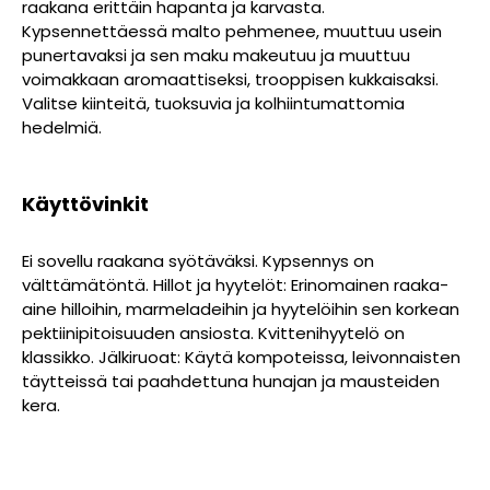
raakana erittäin hapanta ja karvasta.
Kypsennettäessä malto pehmenee, muuttuu usein
punertavaksi ja sen maku makeutuu ja muuttuu
voimakkaan aromaattiseksi, trooppisen kukkaisaksi.
Valitse kiinteitä, tuoksuvia ja kolhiintumattomia
hedelmiä.
Käyttövinkit
Ei sovellu raakana syötäväksi. Kypsennys on
välttämätöntä. Hillot ja hyytelöt: Erinomainen raaka-
aine hilloihin, marmeladeihin ja hyytelöihin sen korkean
pektiinipitoisuuden ansiosta. Kvittenihyytelö on
klassikko. Jälkiruoat: Käytä kompoteissa, leivonnaisten
täytteissä tai paahdettuna hunajan ja mausteiden
kera.