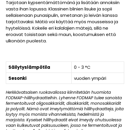
Tarjotaan kypsentämättömänä ja lisätään annoksiin
vasta ihan lopussa. Klassinen blinien lisuke ja sopii
sellaisenaan punasipulin, smetanan ja leivän kanssa
tarjottavaksi. Mätiä voi käyttää myös mousseissa ja
hyytelöissä. Kokeile eri kalalajien mätejä, sillä ne
eroavat toisistaan sekä maun, koostumuksen että
ulkonäön puolesta.
Säilytyslämpötila
0 - 3 °C
Sesonki
vuoden ympäri
Herkkävatsaisen ruokavaliossa kiinnitetään huomiota
FODMAP-hiilihydraatteihin. Lyhenne FODMAP tulee sanoista
fermentoituvat oligosakkaridit, disakkaridit, monosakkaridit
ja polyolit. Nämä ovat imeytymättömiä hiilihydraatteja, joita
loytyy myös monista vihanneksista, hedelmistä ja
marjoista. Kyseiset hiilihydraatit eivat imeydy ohutsuolessa
vaan kulkeutuvat paksusuoleen, jossa ne fermentoituvat ja