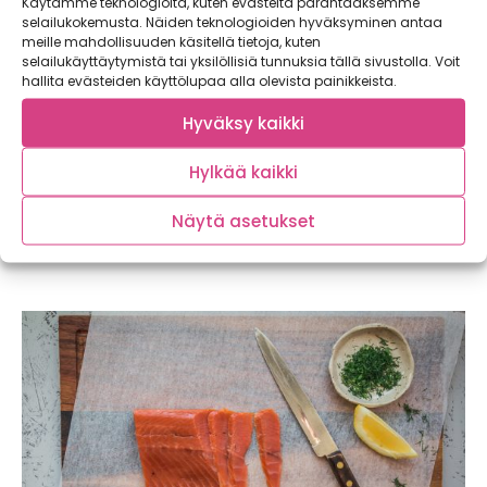
Käytämme teknologioita, kuten evästeitä parantaaksemme
selailukokemusta. Näiden teknologioiden hyväksyminen antaa
meille mahdollisuuden käsitellä tietoja, kuten
selailukäyttäytymistä tai yksilöllisiä tunnuksia tällä sivustolla. Voit
hallita evästeiden käyttölupaa alla olevista painikkeista.
Hyväksy kaikki
Hylkää kaikki
Näytä asetukset
Kotimaista kalaa syömällä myös ympäristö
kiittää