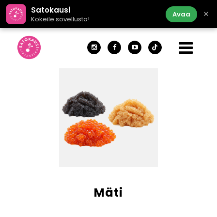
Satokausi
×
Avaa
Kokeile sovellusta!
Mäti