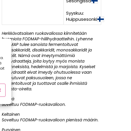
Sesongissa
Syyskuu:
Huippusesonki
Herkkävatsaisen ruokavaliossa kiinnitetään
huomiota FODMAP-hiilihydraatteihin. Lyhenne
FODMAP tulee sanoista fermentoituvat
oligosakkaridit, disakkaridit, monosakkaridit ja
polyolit. Nämä ovat imeytymättömiä
a.
hiilihydraatteja, joita loytyy myös monista
ä
vihanneksista, hedelmistä ja marjoista. Kyseiset
oit
hiilihydraatit eivat imeydy ohutsuolessa vaan
kulkeutuvat paksusuoleen, jossa ne
fermentoituvat ja tuottavat osalle ihmisistä
suolisto-oireita.
t
Vihreä
Soveltuu FODMAP-ruokavalioon.
Keltainen
Soveltuu FODMAP-ruokavalioon pienissä määrin.
Punainen