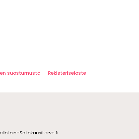
iden suostumusta
Rekisteriseloste
ello
Laine
Satokausi
terve.fi