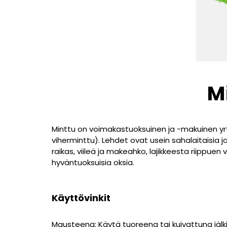
M
Minttu on voimakastuoksuinen ja -makuinen yrtti
viherminttu). Lehdet ovat usein sahalaitaisia j
raikas, viileä ja makeahko, lajikkeesta riippuen 
hyväntuoksuisia oksia.
Käyttövinkit
Mausteena: Käytä tuoreena tai kuivattuna jälkir