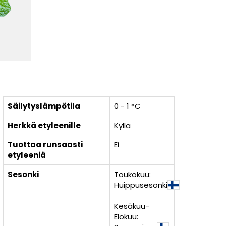
Säilytyslämpötila
0 - 1 °C
Herkkä etyleenille
Kyllä
Tuottaa runsaasti
Ei
etyleeniä
Sesonki
Toukokuu:
Huippusesonki
Kesäkuu-
Elokuu: