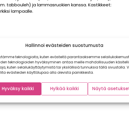
esim. tabbouleh) ja lammasruokien kanssa. Kastikkeet:
kiksi lampaalle.
Hallinnoi evästeiden suostumusta
ytämme teknologioita, kuten evästeitä parantaaksemme selailukokemust
iden teknologioiden hyväksyminen antaa meille mahdollisuuden käsitell
toja, kuten selailukäyttäytymistä tai yksilöllisiä tunnuksia tällä sivustolla. V
lita evästeiden käyttölupaa alla olevista painikkeista.
Hyväksy kaikki
Hylkää kaikki
Näytä asetukse