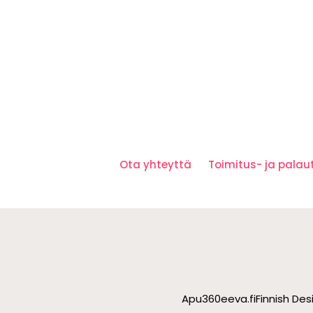
Ota yhteyttä
Toimitus- ja pala
Apu360
eeva.fi
Finnish De