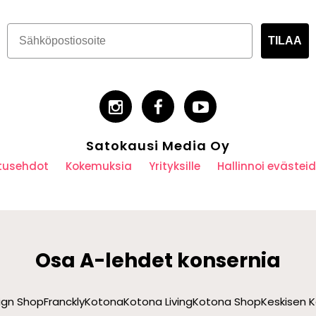
TILAA
Satokausi Media Oy
utusehdot
Kokemuksia
Yrityksille
Hallinnoi eväste
Osa A-lehdet konsernia
sign Shop
Franckly
Kotona
Kotona Living
Kotona Shop
Keskisen K