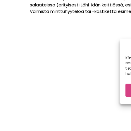
salaateissa (erityisesti Lähi-idän keittiössä, 
Valmista minttuhyytelöä tai -kastiketta esimer
Kä
Nä
tie
hal