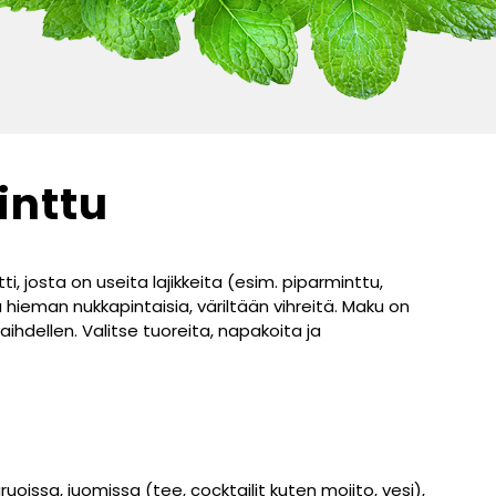
inttu
, josta on useita lajikkeita (esim. piparminttu,
a hieman nukkapintaisia, väriltään vihreitä. Maku on
vaihdellen. Valitse tuoreita, napakoita ja
uoissa, juomissa (tee, cocktailit kuten mojito, vesi),