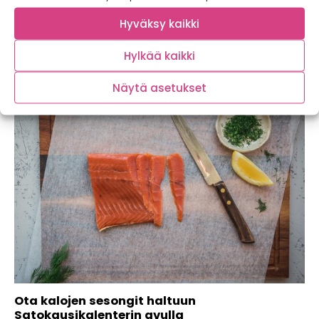
Hyväksy kaikki
Kotimaista kalaa syömällä myös ympäristö
kiittää
Hylkää kaikki
Näytä asetukset
Ota kalojen sesongit haltuun
Satokausikalenterin avulla