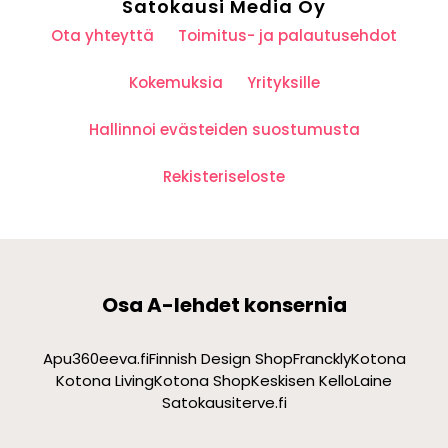
Satokausi Media Oy
Ota yhteyttä
Toimitus- ja palautusehdot
Kokemuksia
Yrityksille
Hallinnoi evästeiden suostumusta
Rekisteriseloste
Osa A-lehdet konsernia
Apu360
eeva.fi
Finnish Design Shop
Franckly
Kotona
Kotona Living
Kotona Shop
Keskisen Kello
Laine
Satokausi
terve.fi