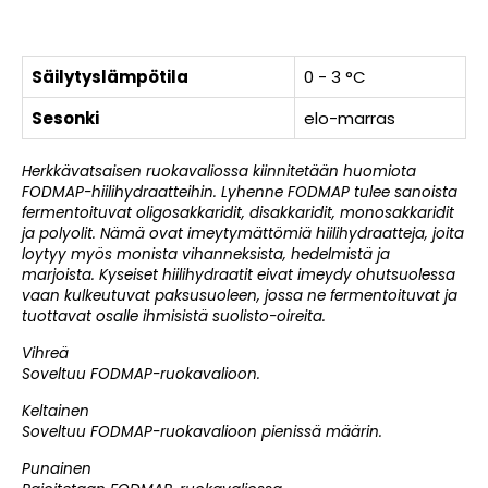
Säilytyslämpötila
0 - 3 °C
Sesonki
elo-marras
Herkkävatsaisen ruokavaliossa kiinnitetään huomiota
FODMAP-hiilihydraatteihin. Lyhenne FODMAP tulee sanoista
fermentoituvat oligosakkaridit, disakkaridit, monosakkaridit
ja polyolit. Nämä ovat imeytymättömiä hiilihydraatteja, joita
loytyy myös monista vihanneksista, hedelmistä ja
marjoista. Kyseiset hiilihydraatit eivat imeydy ohutsuolessa
vaan kulkeutuvat paksusuoleen, jossa ne fermentoituvat ja
tuottavat osalle ihmisistä suolisto-oireita.
Vihreä
Soveltuu FODMAP-ruokavalioon.
Keltainen
Soveltuu FODMAP-ruokavalioon pienissä määrin.
Punainen