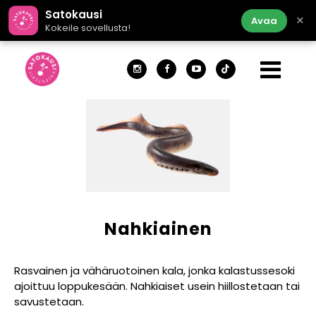
Satokausi
×
Avaa
Kokeile sovellusta!
Nahkiainen
Rasvainen ja vähäruotoinen kala, jonka kalastussesoki
ajoittuu loppukesään. Nahkiaiset usein hiillostetaan tai
savustetaan.