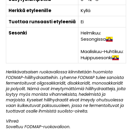
Herkkä etyleenille
Kyllä
Tuottaa runsaasti etyleeniä
Ei
Sesonki
Helmikuu:
Sesongissa
Maaliskuu-Huhtikuu:
Huippusesonki
Herkkävatsaisen ruokavaliossa kiinnitetään huomiota
FODMAP-hiilihydraatteihin. Lyhenne FODMAP tulee sanoista
fermentoituvat oligosakkaridit, disakkaridit, monosakkaridit
ja polyolit. Nämä ovat imeytymättömiä hiilihydraatteja, joita
loytyy myös monista vihanneksista, hedelmistä ja
marjoista. Kyseiset hiilihydraatit eivat imeydy ohutsuolessa
vaan kulkeutuvat paksusuoleen, jossa ne fermentoituvat ja
tuottavat osalle ihmisistä suolisto-oireita.
Vihreä
Soveltuu FODMAP-ruokavalioon.