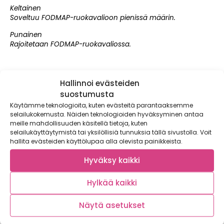
Keltainen
Soveltuu FODMAP-ruokavalioon pienissä määrin.
Punainen
Rajoitetaan FODMAP-ruokavaliossa.
Hallinnoi evästeiden
suostumusta
Käytämme teknologioita, kuten evästeitä parantaaksemme
selailukokemusta. Näiden teknologioiden hyväksyminen antaa
Liittyvät artikkelit
meille mahdollisuuden käsitellä tietoja, kuten
selailukäyttäytymistä tai yksilöllisiä tunnuksia tällä sivustolla. Voit
hallita evästeiden käyttölupaa alla olevista painikkeista.
Hyväksy kaikki
Hylkää kaikki
Näytä asetukset