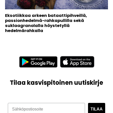
Eksotiikkaa arkeen bataattipihveillä,
passionhedelmä-rahkapullilla sekä
suklaagranolalla höystetyllä
hedelmärahkalla
Tilaa kasvispitoinen uutiskirje
TILAA