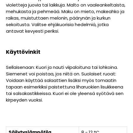
violetteja juovia tai laikkuja. Malto on vaaleankeltaista,
mehukasta ja pehmeää. Maku on mieto, makeahko ja
raikas, muistuttaen melonin, päärynän ja kurkun
sekoitusta. Valitse ehjäkuorisia hedelmiä, jotka
antavat kevyesti periksi.
Käyttövinkit
Sellaisenaan: Kuori ja nauti viipaloituna tai lohkoina.
Siemenet voi poistaa, jos niitä on. Suolaiset ruoat:
Voidaan käyttää salaattien lisäksi myös tomaatin
tapaan esimerkiksi paistettuna liharuokien lisukkeena
tai salsakastikkeissa. Kuori ei ole yleensä syötävä sen
kirpeyden vuoksi.
Säilytyslämpötila
8 - 12 °C