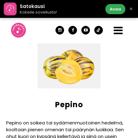
Satokausi
×
Avaa
Kokeile sovellusta!
Pepino
Pepino on soikea tai sydämenmuotoinen hedelmä,
kooltaan pienen omenan tai päärynän luokkaa. Sen
ohut kuori on kypsänä kellertävä ja siinä on usein