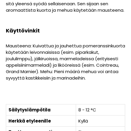
sitä yleensä syödä sellaisenaan. Sen sijaan sen
aromaattista kuorta ja mehua käytetään mausteena.
Käyttövinkit
Mausteena: Kuivattua ja jauhettua pomeranssinkuorta
käytetään leivonnaisissa (esim. piparkakut,
joululimppu), jälkiruoissa, marmeladeissa (erityisesti
appelsiinimarmeladi) ja likööreissä (esim. Cointreau,
Grand Marnier). Mehu: Pieni määrä mehua voi antaa
syvyyttä kastikkeisiin ja marinadeihin.
Säilytyslämpötila
8 - 12 °C
Herkkä etyleenille
Kyllä