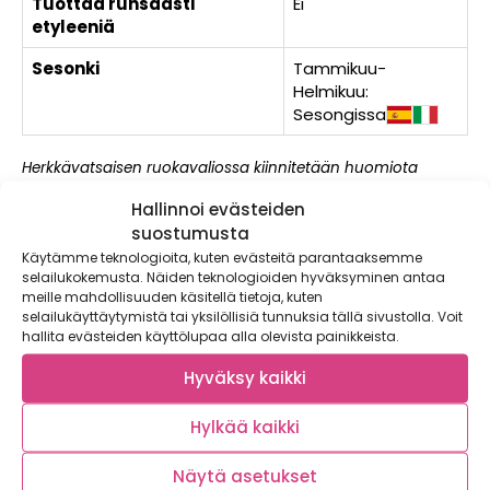
Tuottaa runsaasti
Ei
etyleeniä
Sesonki
Tammikuu-
Helmikuu:
Sesongissa
Herkkävatsaisen ruokavaliossa kiinnitetään huomiota
FODMAP-hiilihydraatteihin. Lyhenne FODMAP tulee sanoista
Hallinnoi evästeiden
fermentoituvat oligosakkaridit, disakkaridit, monosakkaridit
ja polyolit. Nämä ovat imeytymättömiä hiilihydraatteja, joita
suostumusta
loytyy myös monista vihanneksista, hedelmistä ja
Käytämme teknologioita, kuten evästeitä parantaaksemme
marjoista. Kyseiset hiilihydraatit eivat imeydy ohutsuolessa
selailukokemusta. Näiden teknologioiden hyväksyminen antaa
vaan kulkeutuvat paksusuoleen, jossa ne fermentoituvat ja
meille mahdollisuuden käsitellä tietoja, kuten
tuottavat osalle ihmisistä suolisto-oireita.
selailukäyttäytymistä tai yksilöllisiä tunnuksia tällä sivustolla. Voit
hallita evästeiden käyttölupaa alla olevista painikkeista.
Vihreä
Soveltuu FODMAP-ruokavalioon.
Hyväksy kaikki
Keltainen
Hylkää kaikki
Soveltuu FODMAP-ruokavalioon pienissä määrin.
Punainen
Näytä asetukset
Rajoitetaan FODMAP-ruokavaliossa.