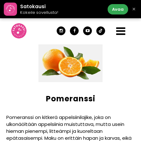
Satokausi
×
Avaa
Kokeile sovellusta!
Pomeranssi
Pomeranssi on kitkerä appelsiinilajike, joka on
ulkonäöltään appelsiinia muistuttava, mutta usein
hieman pienempi, litteämpi ja kuoreltaan
epätasaisempi. Maku on erittäin hapan ja karvas, eikä