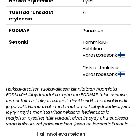
Herkkä etyleenille
Kyllä
Tuottaa runsaasti
Ei
etyleeniä
FODMAP
Punainen
Sesonki
Tammikuu-
Huhtikuu:
Varastosesonki
Elokuu-Joulukuu:
Varastosesonki
Herkkävatsaisen ruokavaliossa kiinnitetään huomiota
FODMAP-hiilihydraatteihin. Lyhenne FODMAP tulee sanoista
fermentoituvat oligosakkaridit, disakkaridit, monosakkaridit
ja polyolit. Nämä ovat imeytymättömiä hiilihydraatteja, joita
loytyy myös monista vihanneksista, hedelmistä ja
marjoista. Kyseiset hiilihydraatit eivat imeydy ohutsuolessa
vaan kulkeutuvat paksusuoleen, jossa ne fermentoituvat ja
tuottavat osalle ihmisistä suolisto-oireita.
Hallinnoi evästeiden