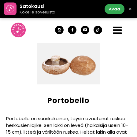
Satokausi
×
Avaa
Kokeile sovellusta!
Portobello
Portobello on suurikokoinen, täysin avautunut ruskea
herkkusienilajike. Sen lakki on leveä (halkaisija usein 10-
15 cm), litteä ja väriltään ruskea. Heltat lakin alla ovat