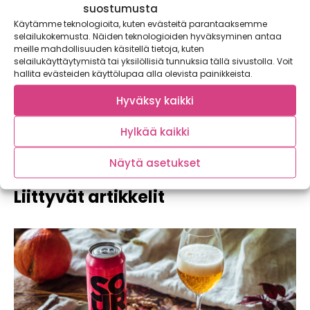
Vihreä
suostumusta
Soveltuu FODMAP-ruokavalioon.
Käytämme teknologioita, kuten evästeitä parantaaksemme
selailukokemusta. Näiden teknologioiden hyväksyminen antaa
Keltainen
meille mahdollisuuden käsitellä tietoja, kuten
Soveltuu FODMAP-ruokavalioon pienissä määrin.
selailukäyttäytymistä tai yksilöllisiä tunnuksia tällä sivustolla. Voit
hallita evästeiden käyttölupaa alla olevista painikkeista.
Punainen
Rajoitetaan FODMAP-ruokavaliossa.
Hyväksy kaikki
Hylkää kaikki
Näytä asetukset
Liittyvät artikkelit