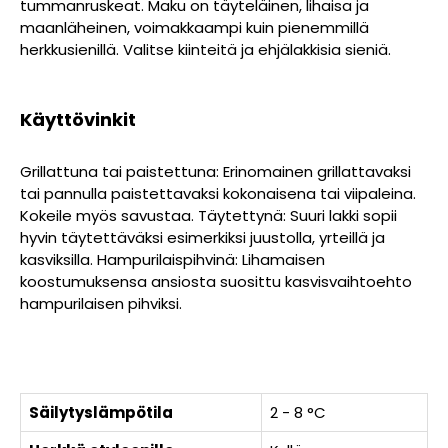
tummanruskeat. Maku on täyteläinen, lihaisa ja
maanläheinen, voimakkaampi kuin pienemmillä
herkkusienillä. Valitse kiinteitä ja ehjälakkisia sieniä.
Käyttövinkit
Grillattuna tai paistettuna: Erinomainen grillattavaksi
tai pannulla paistettavaksi kokonaisena tai viipaleina.
Kokeile myös savustaa. Täytettynä: Suuri lakki sopii
hyvin täytettäväksi esimerkiksi juustolla, yrteillä ja
kasviksilla. Hampurilaispihvinä: Lihamaisen
koostumuksensa ansiosta suosittu kasvisvaihtoehto
hampurilaisen pihviksi.
Säilytyslämpötila
2 - 8 °C