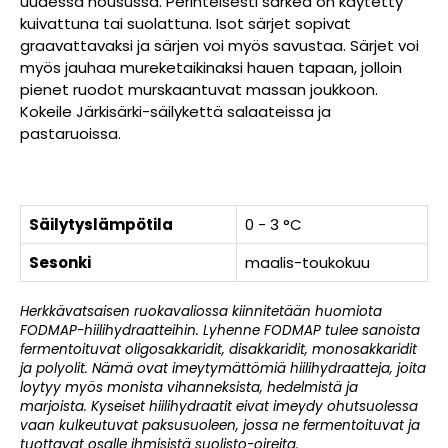
uudessa nousussa. Perinteisesti särkeä on käytetty
kuivattuna tai suolattuna. Isot särjet sopivat
graavattavaksi ja särjen voi myös savustaa. Särjet voi
myös jauhaa mureketaikinaksi hauen tapaan, jolloin
pienet ruodot murskaantuvat massan joukkoon.
Kokeile Järkisärki-säilykettä salaateissa ja
pastaruoissa.
Säilytyslämpötila
0 - 3 °C
Sesonki
maalis-toukokuu
Herkkävatsaisen ruokavaliossa kiinnitetään huomiota
FODMAP-hiilihydraatteihin. Lyhenne FODMAP tulee sanoista
fermentoituvat oligosakkaridit, disakkaridit, monosakkaridit
ja polyolit. Nämä ovat imeytymättömiä hiilihydraatteja, joita
loytyy myös monista vihanneksista, hedelmistä ja
marjoista. Kyseiset hiilihydraatit eivat imeydy ohutsuolessa
vaan kulkeutuvat paksusuoleen, jossa ne fermentoituvat ja
tuottavat osalle ihmisistä suolisto-oireita.