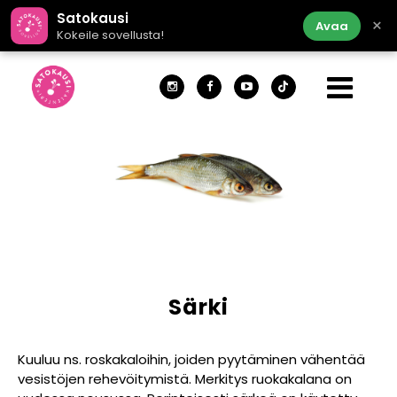
Satokausi
×
Avaa
Kokeile sovellusta!
Särki
Kuuluu ns. roskakaloihin, joiden pyytäminen vähentää
vesistöjen rehevöitymistä. Merkitys ruokakalana on