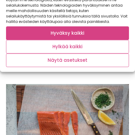
selailukokemusta. Näiden teknologioiden hyväksyminen antaa
meille mahdollisuuden käsitellä tietoja, kuten
selailukäyttäytymistä tai yksilöllisiä tunnuksia tällä sivustolla. Voit
hallita evästeiden käyttölupaa alla olevista painikkeista.
Hyväksy kaikki
Hylkää kaikki
Kotimaista kalaa syömällä myös ympäristö
Näytä asetukset
kiittää