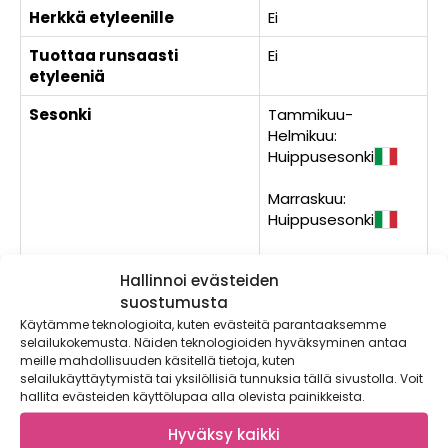
Herkkä etyleenille
Ei
Tuottaa runsaasti
Ei
etyleeniä
Sesonki
Tammikuu-
Helmikuu:
Huippusesonki
Marraskuu:
Huippusesonki
Joulukuu:
Hallinnoi evästeiden
Sesongissa
suostumusta
Käytämme teknologioita, kuten evästeitä parantaaksemme
Herkkävatsaisen ruokavaliossa kiinnitetään huomiota
selailukokemusta. Näiden teknologioiden hyväksyminen antaa
FODMAP-hiilihydraatteihin. Lyhenne FODMAP tulee sanoista
meille mahdollisuuden käsitellä tietoja, kuten
fermentoituvat oligosakkaridit, disakkaridit, monosakkaridit
selailukäyttäytymistä tai yksilöllisiä tunnuksia tällä sivustolla. Voit
ja polyolit. Nämä ovat imeytymättömiä hiilihydraatteja, joita
hallita evästeiden käyttölupaa alla olevista painikkeista.
loytyy myös monista vihanneksista, hedelmistä ja
marjoista. Kyseiset hiilihydraatit eivat imeydy ohutsuolessa
Hyväksy kaikki
vaan kulkeutuvat paksusuoleen, jossa ne fermentoituvat ja