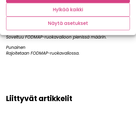
tuottavat osalle ihmisistä suolisto-oireita.
Hylkää kaikki
Vihreä
Soveltuu FODMAP-ruokavalioon.
Näytä asetukset
Keltainen
Soveltuu FODMAP-ruokavalioon pienissä määrin.
Punainen
Rajoitetaan FODMAP-ruokavaliossa.
Liittyvät artikkelit