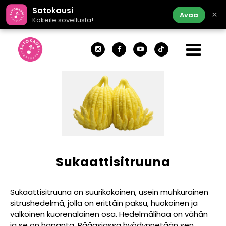
Satokausi
×
Avaa
Kokeile sovellusta!
Sukaattisitruuna
Sukaattisitruuna on suurikokoinen, usein muhkurainen
sitrushedelmä, jolla on erittäin paksu, huokoinen ja
valkoinen kuorenalainen osa. Hedelmälihaa on vähän
ja se on hapanta. Pääasiassa hyödynnetään sen