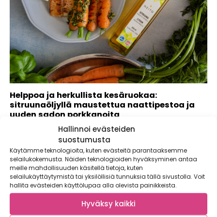
Helppoa ja herkullista kesäruokaa:
sitruunaöljyllä maustettua naattipestoa ja
uuden sadon porkkanoita
Hallinnoi evästeiden
Kesähelteillä nopeus ja helppous ovat valttikortteja
ruuanlaitossa. Valmiiksi maustetut öljyt ovat näppärä tapa
suostumusta
saada...
Käytämme teknologioita, kuten evästeitä parantaaksemme
selailukokemusta. Näiden teknologioiden hyväksyminen antaa
meille mahdollisuuden käsitellä tietoja, kuten
selailukäyttäytymistä tai yksilöllisiä tunnuksia tällä sivustolla. Voit
hallita evästeiden käyttölupaa alla olevista painikkeista.
Hyväksy kaikki