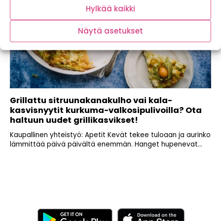
Hylkää kaikki
Näytä asetukset
Grillattu sitruunakanakulho vai kala-
kasvisnyytit kurkuma-valkosipulivoilla? Ota
haltuun uudet grillikasvikset!
Kaupallinen yhteistyö: Apetit Kevät tekee tuloaan ja aurinko
lämmittää päivä päivältä enemmän. Hanget hupenevat...