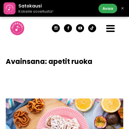
Satokausi
×
Avaa
Kokeile sovellusta!
Avainsana:
apetit ruoka