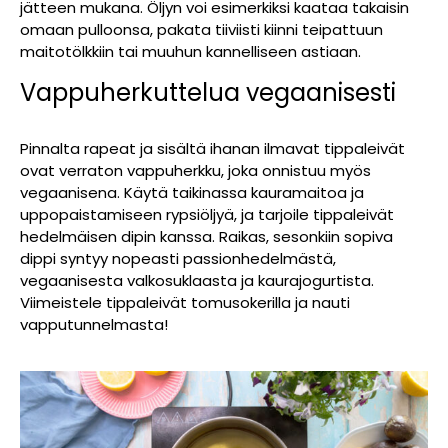
jätteen mukana. Öljyn voi esimerkiksi kaataa takaisin
omaan pulloonsa, pakata tiiviisti kiinni teipattuun
maitotölkkiin tai muuhun kannelliseen astiaan.
Vappuherkuttelua vegaanisesti
Pinnalta rapeat ja sisältä ihanan ilmavat tippaleivät
ovat verraton vappuherkku, joka onnistuu myös
vegaanisena. Käytä taikinassa kauramaitoa ja
uppopaistamiseen rypsiöljyä, ja tarjoile tippaleivät
hedelmäisen dipin kanssa. Raikas, sesonkiin sopiva
dippi syntyy nopeasti passionhedelmästä,
vegaanisesta valkosuklaasta ja kaurajogurtista.
Viimeistele tippaleivät tomusokerilla ja nauti
vapputunnelmasta!