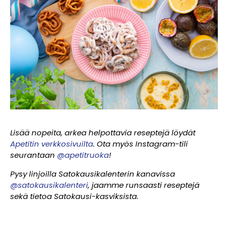
Lisää nopeita, arkea helpottavia reseptejä löydät
Apetitin verkkosivuilta
. Ota myös Instagram-tili
seurantaan
@apetitruoka
!
Pysy linjoilla Satokausikalenterin kanavissa
@satokausikalenteri
, jaamme runsaasti reseptejä
sekä tietoa Satokausi-kasviksista.