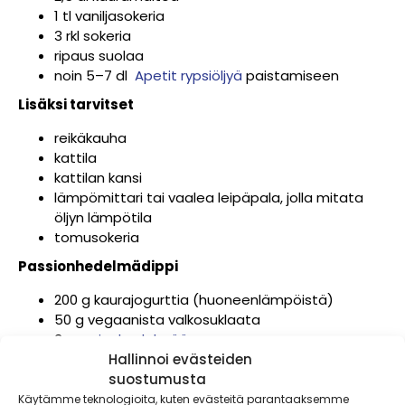
1 tl vaniljasokeria
3 rkl sokeria
ripaus suolaa
noin 5–7 dl
Apetit rypsiöljyä
paistamiseen
Lisäksi tarvitset
reikäkauha
kattila
kattilan kansi
lämpömittari tai vaalea leipäpala, jolla mitata
öljyn lämpötila
tomusokeria
Passionhedelmädippi
200 g kaurajogurttia (huoneenlämpöistä)
50 g vegaanista valkosuklaata
3
passionhedelmää
Hallinnoi evästeiden
Valmista dippi. Mittaa huoneenlämpöinen
suostumusta
kaurajogurtti astiaan. Sulata valkosuklaa
Käytämme teknologioita, kuten evästeitä parantaaksemme