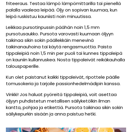
friteeraus. Testaa lämpö lämpömittarilla tai pienellä
palalla vaaleaa leipää. Öljy on sopivan kuumaa, kun
leipä ruskistuu kauniisti noin minuutissa.
Leikkaa pursotinpussin päähän noin 1,5 mm
pursotusaukko. Pursota varovasti kuumaan öljyyn
taikinaa sikin sokin päällekkäin menevinä
taikinanauhoina tai käytä rengasmuottia. Paista
tippaleipiä noin 1,5 min per puoli tai kunnes tippaleipä
on kauniin kullanruskea. Nosta tippaleivät reikäkauhalla
talouspaperille.
Kun olet paistanut kaikki tippaleivät, ripottele päälle
tomusokeria ja tarjoile passionhedelmädipin kanssa.
Vinkki! Jos haluat pyöreitä tippaleipiä, voit asettaa
öljyyn puhdistetun metallisen säilyketölkin ilman
kantta, pohjaa ja etikettiä. Pursota taikinaa sikin sokin
säilykepurkin sisään ja anna paistua hetki.