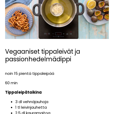
Vegaaniset tippaleivät ja
passionhedelmädippi
noin 15 pientä tippaleipää
60 min
Tippaleipätaikina
3 dl vehnäjauhoja
1 tl leivinjauhetta
2,5 dl kauramaitoa