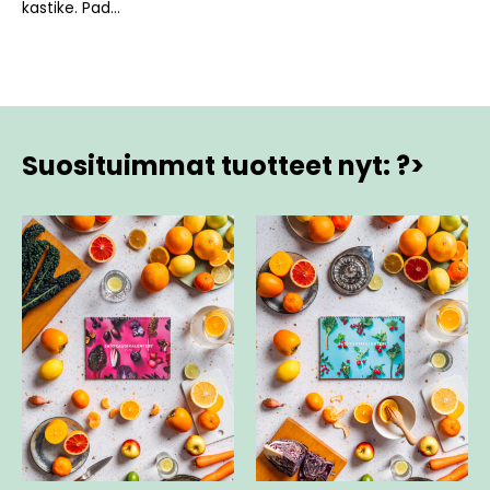
kastike. Pad...
Suosituimmat tuotteet nyt: ?>