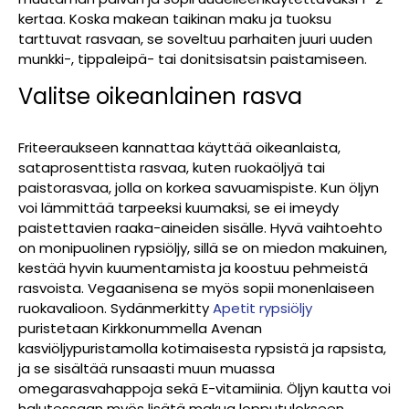
kertaa. Koska makean taikinan maku ja tuoksu
tarttuvat rasvaan, se soveltuu parhaiten juuri uuden
munkki-, tippaleipä- tai donitsisatsin paistamiseen.
Valitse oikeanlainen rasva
Friteeraukseen kannattaa käyttää oikeanlaista,
sataprosenttista rasvaa, kuten ruokaöljyä tai
paistorasvaa, jolla on korkea savuamispiste. Kun öljyn
voi lämmittää tarpeeksi kuumaksi, se ei imeydy
paistettavien raaka-aineiden sisälle. Hyvä vaihtoehto
on monipuolinen rypsiöljy, sillä se on miedon makuinen,
kestää hyvin kuumentamista ja koostuu pehmeistä
rasvoista. Vegaanisena se myös sopii monenlaiseen
ruokavalioon. Sydänmerkitty
Apetit rypsiöljy
puristetaan Kirkkonummella Avenan
kasviöljypuristamolla kotimaisesta rypsistä ja rapsista,
ja se sisältää runsaasti muun muassa
omegarasvahappoja sekä E-vitamiinia. Öljyn kautta voi
halutessaan myös lisätä makua lopputulokseen.