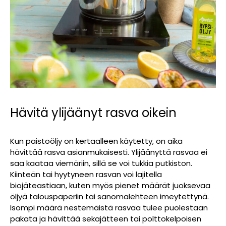
Hävitä ylijäänyt rasva oikein
Kun paistoöljy on kertaalleen käytetty, on aika
hävittää rasva asianmukaisesti. Ylijäänyttä rasvaa ei
saa kaataa viemäriin, sillä se voi tukkia putkiston.
Kiinteän tai hyytyneen rasvan voi lajitella
biojäteastiaan, kuten myös pienet määrät juoksevaa
öljyä talouspaperiin tai sanomalehteen imeytettynä.
Isompi määrä nestemäistä rasvaa tulee puolestaan
pakata ja hävittää sekajätteen tai polttokelpoisen