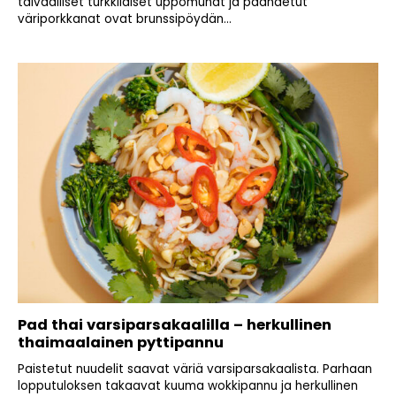
taivaalliset turkkilaiset uppomunat ja paahdetut
väriporkkanat ovat brunssipöydän...
Pad thai varsiparsakaalilla – herkullinen
thaimaalainen pyttipannu
Paistetut nuudelit saavat väriä varsiparsakaalista. Parhaan
lopputuloksen takaavat kuuma wokkipannu ja herkullinen