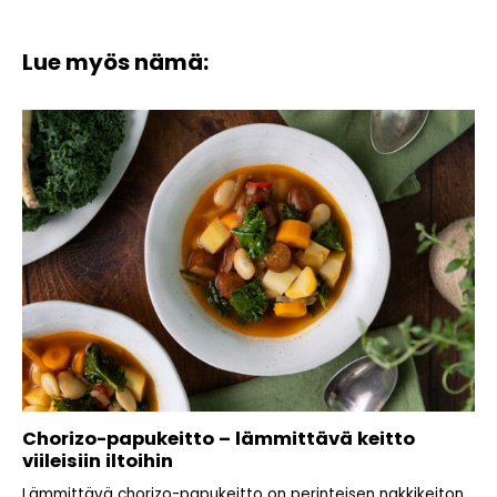
Lue myös nämä:
Chorizo-papukeitto – lämmittävä keitto
viileisiin iltoihin
Lämmittävä chorizo-papukeitto on perinteisen nakkikeiton