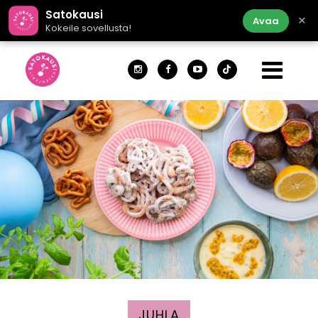
Satokausi
×
Avaa
Kokeile sovellusta!
JUHLA