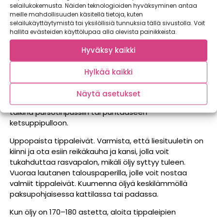
vesihauteessa tai varovasti mikrossa. Varo
selailukokemusta. Näiden teknologioiden hyväksyminen antaa
polttamasta suklaata. Lisää valkosuklaa ohuena
meille mahdollisuuden käsitellä tietoja, kuten
nauhana jogurtin sekaan samalla sekoittaen. Halkaise
selailukäyttäytymistä tai yksilöllisiä tunnuksia tällä sivustolla. Voit
hallita evästeiden käyttölupaa alla olevista painikkeista.
passionhedelmät ja kaavi hedelmäliha jogurtin sekaan.
Sekoita ja nosta jääkaappiin tekeytymään.
Hyväksy kaikki
Mittaa kauramaito, vaniljasokeri, sokeri ja suola
Hylkää kaikki
kulhoon, sekoita. Mittaa erilliseen astiaan vehnäjauhot
ja leivinjauhe, sekoita.
Näytä asetukset
Lisää jauhot maidon sekaan ja sekoita tasaiseksi. Siirrä
taikina pursotinpussiin tai puhtaaseen
ketsuppipulloon.
Uppopaista tippaleivät.
Varmista, että liesituuletin on
kiinni ja ota esiin reikäkauha ja kansi, jolla voit
tukahduttaa rasvapalon, mikäli öljy syttyy tuleen.
Vuoraa lautanen talouspaperilla, jolle voit nostaa
valmiit tippaleivät. Kuumenna öljyä keskilämmöllä
paksupohjaisessa kattilassa tai padassa.
Kun öljy on 170–180 astetta, aloita tippaleipien