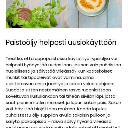
Paistoöljy helposti uusiokäyttöön
Tiesitkö, että uppopaistossa käytettyä rypsiöljyä voi
helposti hyödyntää uudestaan, jos sen vain puhdistaa
huolellisesti ja säilyttää viileässä? Kun kotitekoiset
munkit tai tippaleivät ovat valmiina, anna
paistorasvan ensin jäähtyä ja sakan valua pohjaan.
Suodata sitten nestemäinen rasva ruoanlaittoon
soveltuvan kuitukankaan tai tiheän siivilän läpi, jotta
saat pienimmätkin muruset ja lopun sakan pois. Sakan
voit hävittää biojätteen mukana. Kaada lopuksi
puhdistettu öljy suppilon avulla takaisin pulloon ja
säilytä jääkaapissa – rasva säilyy hyvänä viileässä
muutaman päivän ja sopii uudelleenkäytettäväksi 1–2