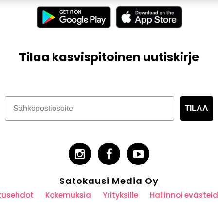
Tilaa kasvispitoinen uutiskirje
TILAA
Satokausi Media Oy
utusehdot
Kokemuksia
Yrityksille
Hallinnoi eväste