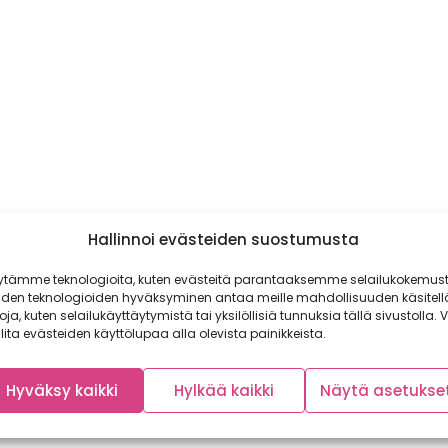
Hallinnoi evästeiden suostumusta
ytämme teknologioita, kuten evästeitä parantaaksemme selailukokemust
iden teknologioiden hyväksyminen antaa meille mahdollisuuden käsitell
toja, kuten selailukäyttäytymistä tai yksilöllisiä tunnuksia tällä sivustolla. V
lita evästeiden käyttölupaa alla olevista painikkeista.
Hyväksy kaikki
Hylkää kaikki
Näytä asetukse