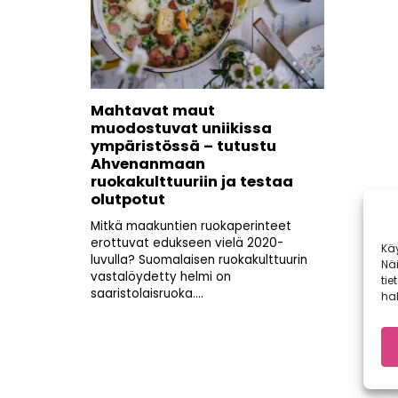
Mahtavat maut
muodostuvat uniikissa
ympäristössä – tutustu
Ahvenanmaan
ruokakulttuuriin ja testaa
olutpotut
Mitkä maakuntien ruokaperinteet
erottuvat edukseen vielä 2020-
Kä
luvulla? Suomalaisen ruokakulttuurin
Nä
vastalöydetty helmi on
tie
saaristolaisruoka....
hal