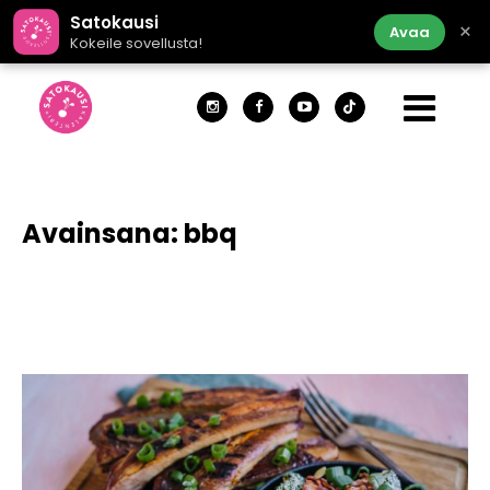
Satokausi
×
Avaa
Kokeile sovellusta!
Avainsana:
bbq