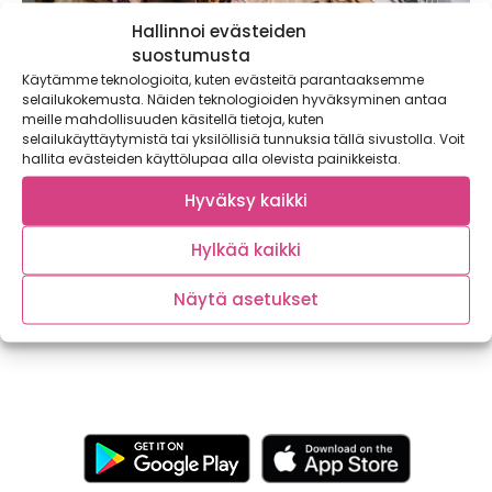
Hallinnoi evästeiden
suostumusta
Käytämme teknologioita, kuten evästeitä parantaaksemme
selailukokemusta. Näiden teknologioiden hyväksyminen antaa
meille mahdollisuuden käsitellä tietoja, kuten
selailukäyttäytymistä tai yksilöllisiä tunnuksia tällä sivustolla. Voit
hallita evästeiden käyttölupaa alla olevista painikkeista.
Täytetyt purppurabataatit ja täyteläinen
Hyväksy kaikki
pekoni-BBQ-kastike
Hylkää kaikki
Kaupallinen yhteistyö: Snellman Kevättalvi tarjoilee
sesonkiruokailijalle syksyllä varastoituja kotimaisia kasviksia
sekä lämpimämmistä maista...
Näytä asetukset