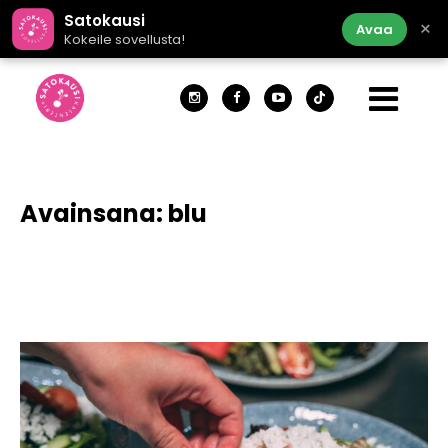
Satokausi
×
Avaa
Kokeile sovellusta!
Avainsana:
blu