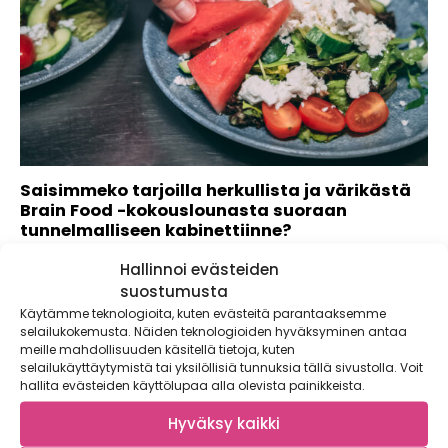
Saisimmeko tarjoilla herkullista ja värikästä
Brain Food -kokouslounasta suoraan
tunnelmalliseen kabinettiinne?
Mikä on onnistuneen kokouksen salainen resepti? Meistä se
Hallinnoi evästeiden
muodostuu inspiroivista tiloista, toimivasta
suostumusta
kokoustekniikasta...
Käytämme teknologioita, kuten evästeitä parantaaksemme
selailukokemusta. Näiden teknologioiden hyväksyminen antaa
meille mahdollisuuden käsitellä tietoja, kuten
selailukäyttäytymistä tai yksilöllisiä tunnuksia tällä sivustolla. Voit
hallita evästeiden käyttölupaa alla olevista painikkeista.
Hyväksy kaikki