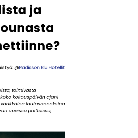
ista ja
lounasta
ettiinne?
eistyö: @
Radisson Blu Hotellit
ista, toimivasta
oa koko kokouspäivän ajan!
 värikkäinä lautasannoksina
zan upeissa puitteissa,