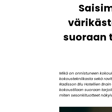
Saisim
värikäs
suoraan 
Mikä on onnistuneen kokouks
kokoustekniikasta sekä ravit
Radisson Blu Hotellien Bra
kokoustilaan suoraan tarjoi
miten sesonkituotteet näkyi