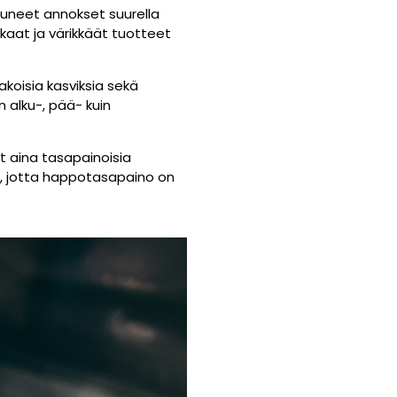
tuneet annokset suurella
kaat ja värikkäät tuotteet
akoisia kasviksia sekä
n alku-, pää- kuin
t aina tasapainoisia
sa, jotta happotasapaino on