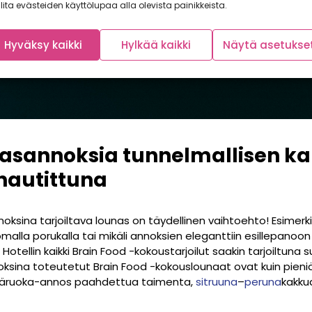
lita evästeiden käyttölupaa alla olevista painikkeista.
Hyväksy kaikki
Hylkää kaikki
Näytä asetukse
tasannoksia tunnelmallisen ka
nautittuna
noksina tarjoiltava lounas on täydellinen vaihtoehto! Esimerkik
malla porukalla tai mikäli annoksien eleganttiin esillepano
 Hotellin kaikki Brain Food -kokoustarjoilut saakin tarjoiltuna 
sina toteutetut Brain Food -kokouslounaat ovat kuin pieniä 
 pääruoka-annos paahdettua taimenta,
sitruuna
–
peruna
kakku