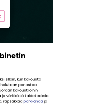
t
binetin
si silloin, kun kokousta
on halutaan panostaa
suoraan kokoustiloihin
ja värikkäitä taideteoksia.
a, rapsakkaa
porkkanaa
ja