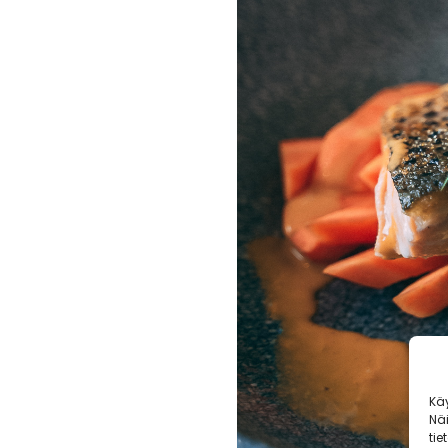
Kä
Nä
tie