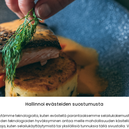
Hallinnoi evästeiden suostumusta
ytämme teknologioita, kuten evästeitä parantaaksemme selailukokemust
iden teknologioiden hyväksyminen antaa meille mahdollisuuden käsitell
toja, kuten selailukäyttäytymistä tai yksilöllisiä tunnuksia tällä sivustolla. V