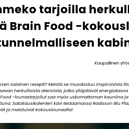
meko tarjoilla herkull
tä Brain Food -kokous
tunnelmalliseen kabin
Kaupallinen yht
en salainen resepti? Meistä se muodostuu inspiroivista tilo
sevan herkullisista aterioista, jotka ylläpitävät energiatas
in Food -lounastarjoilut saa myös uskomattoman kauniina ja
ltuna. Satokausikalenteri kävi testaamassa Radisson Blu Pla
vät ja maistuivat kokouslounaalla!