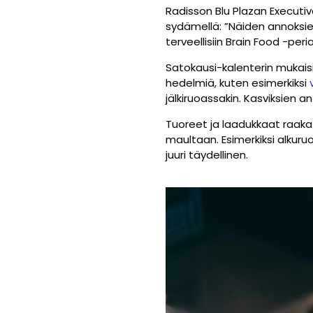
Radisson Blu Plazan Executi
sydämellä: ”Näiden annoksie
terveellisiin Brain Food -peri
Satokausi-kalenterin mukaisi
hedelmiä, kuten esimerkiksi
jälkiruoassakin. Kasviksien a
Tuoreet ja laadukkaat raaka-
maultaan. Esimerkiksi alkur
juuri täydellinen.