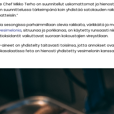
ve Chef Mikko Terho on suunnitellut uskomattomat ja hienos
n suunnittelussa tärkeimpänä koin yhdistää satokauden raik
aatteisiin.”
a sesongissa parhaimmillaan olevia raikkaita, värikkäitä ja m
vesimelonia
, sitruunaa ja porkkanaa, on käytetty runsaasti nii
ntioksidantit vaikuttavat suoraan kokoustajien vireystilaan.
aineet on yhdistelty taitavasti toisiinsa, jotta annokset ova
uokasalaatissa feta on hienosti yhdistetty vesimelonin kans