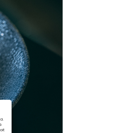
a.
ä
oit