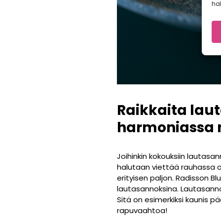
hal
Raikkaita lau
harmoniassa 
Joihinkin kokouksiin lautasan
halutaan viettää rauhassa o
erityisen paljon. Radisson Blu
lautasannoksina. Lautasannok
Sitä on esimerkiksi kaunis
rapuvaahtoa!