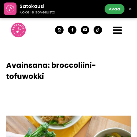
Satokausi
×
Avaa
Kokeile sovellusta!
Avainsana:
broccoliini-
tofuwokki