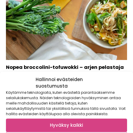
Nopea broccolini-tofuwokki – arjen pelastaja
Varsikaalit valloittavat kevään ensimmäisinä vihanneksina –
Hallinnoi evästeiden
ne ovat maukkaita ja valmistuvat käden käänteessä.
suostumusta
Tämä...
Käytämme teknologioita, kuten evästeitä parantaaksemme
selailukokemusta. Näiden teknologioiden hyväksyminen antaa
meille mahdollisuuden käsitellä tietoja, kuten
selailukäyttäytymistä tai yksilöllisiä tunnuksia tällä sivustolla. Voit
hallita evästeiden käyttölupaa alla olevista painikkeista.
Hyväksy kaikki