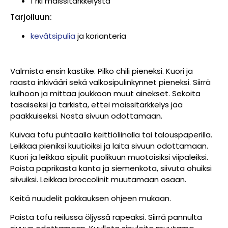
1 rkl maissitärkkelystä
Tarjoiluun:
kevätsipulia
ja korianteria
Valmista ensin kastike. Pilko chili pieneksi. Kuori ja
raasta inkivääri sekä valkosipulinkynnet pieneksi. Siirrä
kulhoon ja mittaa joukkoon muut ainekset. Sekoita
tasaiseksi ja tarkista, ettei maissitärkkelys jää
paakkuiseksi. Nosta sivuun odottamaan.
Kuivaa tofu puhtaalla keittiöliinalla tai talouspaperilla.
Leikkaa pieniksi kuutioiksi ja laita sivuun odottamaan.
Kuori ja leikkaa sipulit puolikuun muotoisiksi viipaleiksi.
Poista paprikasta kanta ja siemenkota, siivuta ohuiksi
siivuiksi. Leikkaa broccolinit muutamaan osaan.
Keitä nuudelit pakkauksen ohjeen mukaan.
Paista tofu reilussa öljyssä rapeaksi. Siirrä pannulta