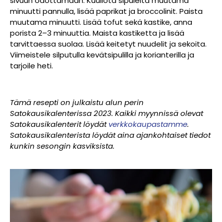
sivuun odottamaan. Kuullota sipuleita muutama
minuutti pannulla, lisää paprikat ja broccolinit. Paista
muutama minuutti. Lisää tofut sekä kastike, anna
porista 2–3 minuuttia. Maista kastiketta ja lisää
tarvittaessa suolaa. Lisää keitetyt nuudelit ja sekoita.
Viimeistele silputulla kevätsipulilla ja korianterilla ja
tarjoile heti.
Tämä resepti on julkaistu alun perin
Satokausikalenterissa 2023. Kaikki myynnissä olevat
Satokausikalenterit löydät
verkkokaupastamme
.
Satokausikalenterista löydät aina ajankohtaiset tiedot
kunkin sesongin kasviksista.