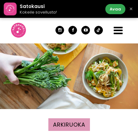
Satokausi
×
Avaa
Kokeile sovellusta!
ARKIRUOKA