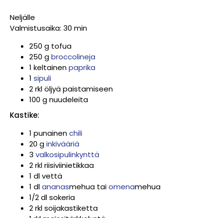
Neljälle
Valmistusaika: 30 min
250 g tofua
250 g
broccolineja
1 keltainen
paprika
1
sipuli
2 rkl öljyä paistamiseen
100 g nuudeleita
Kastike:
1 punainen
chili
20 g
inkivääriä
3
valkosipulinkynttä
2 rkl riisiviinietikkaa
1 dl vettä
1 dl
ananas
mehua tai
omena
mehua
1/2 dl sokeria
2 rkl soijakastiketta