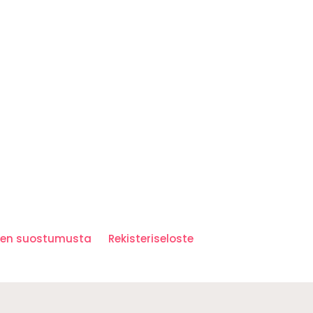
iden suostumusta
Rekisteriseloste