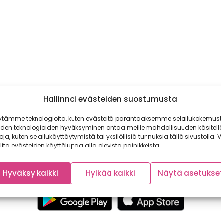
Hallinnoi evästeiden suostumusta
ytämme teknologioita, kuten evästeitä parantaaksemme selailukokemust
iden teknologioiden hyväksyminen antaa meille mahdollisuuden käsitell
toja, kuten selailukäyttäytymistä tai yksilöllisiä tunnuksia tällä sivustolla. V
lita evästeiden käyttölupaa alla olevista painikkeista.
Hyväksy kaikki
Hylkää kaikki
Näytä asetukse