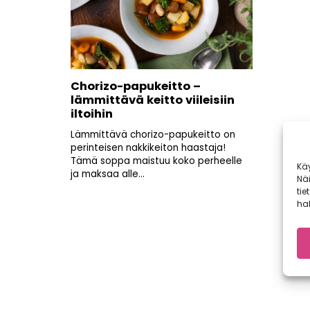
Chorizo-papukeitto –
lämmittävä keitto viileisiin
iltoihin
Lämmittävä chorizo-papukeitto on
perinteisen nakkikeiton haastaja!
Tämä soppa maistuu koko perheelle
Kä
ja maksaa alle...
Nä
tie
hal