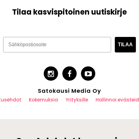
Tilaa kasvispitoinen uutiskirje
TILAA
Satokausi Media Oy
utusehdot
Kokemuksia
Yrityksille
Hallinnoi eväste